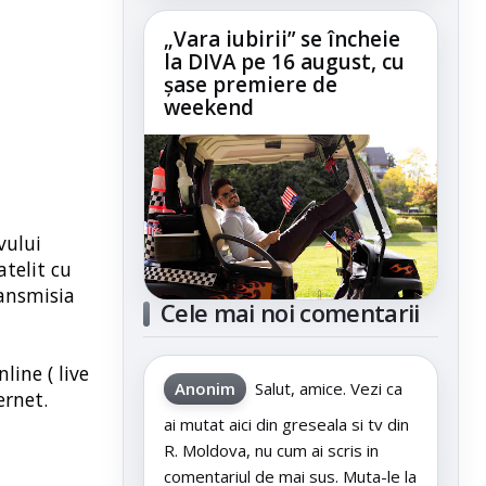
„Vara iubirii” se încheie
la DIVA pe 16 august, cu
șase premiere de
weekend
vului
atelit cu
ransmisia
Cele mai noi comentarii
line ( live
Anonim
Salut, amice. Vezi ca
ernet.
ai mutat aici din greseala si tv din
R. Moldova, nu cum ai scris in
comentariul de mai sus. Muta-le la