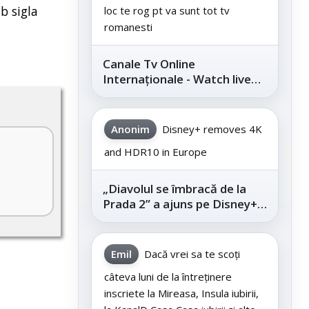
b sigla
loc te rog pt va sunt tot tv
romanesti
Canale Tv Online
Internaționale - Watch live
channels legally
Anonim
Disney+ removes 4K
and HDR10 in Europe
„Diavolul se îmbracă de la
Prada 2” a ajuns pe Disney+,
după succesul din
cinematografe
Emil
Dacă vrei sa te scoți
câteva luni de la întreținere
inscriete la Mireasa, Insula iubirii,