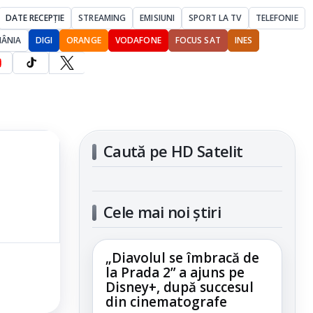
DATE RECEPȚIE
STREAMING
EMISIUNI
SPORT LA TV
TELEFONIE
MÂNIA
DIGI
ORANGE
VODAFONE
FOCUS SAT
INES
Caută pe HD Satelit
Cele mai noi știri
„Diavolul se îmbracă de
la Prada 2” a ajuns pe
Disney+, după succesul
din cinematografe