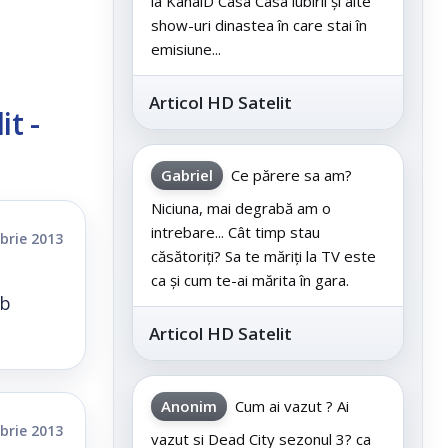
la KanalD Casa Casa iubirii și alte
show-uri dinastea în care stai în
emisiune...
Articol HD Satelit
t -
Gabriel
Ce părere sa am?
Niciuna, mai degrabă am o
intrebare... Cât timp stau
brie 2013
căsătoriți? Sa te măriți la TV este
ca și cum te-ai mărita în gara.
ub
Articol HD Satelit
Anonim
Cum ai vazut ? Ai
brie 2013
vazut si Dead City sezonul 3? ca