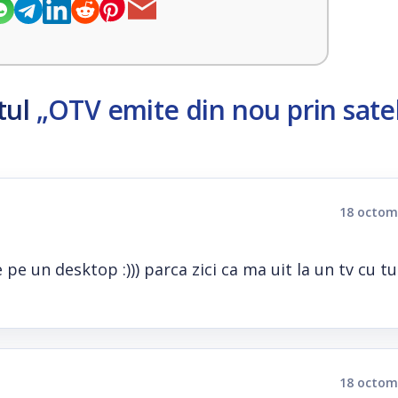
tul
„OTV emite din nou prin sateli
18 octom
 pe un desktop :))) parca zici ca ma uit la un tv cu t
18 octom