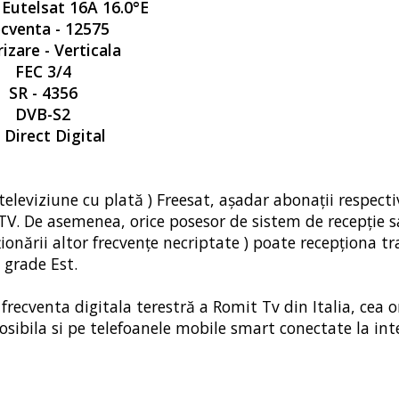
- Eutelsat 16A 16.0°E
cventa - 12575
izare - Verticala
FEC 3/4
SR - 4356
DVB-S2
: Direct Digital
televiziune cu plată ) Freesat, așadar abonații respecti
OTV. De asemenea, orice posesor de sistem de recepție s
pționării altor frecvențe necriptate ) poate recepționa t
 grade Est.
ecventa digitala terestră a Romit Tv din Italia, cea on
 posibila si pe telefoanele mobile smart conectate la int