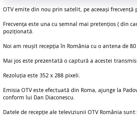
OTV emite din nou prin satelit, pe aceeași frecvență p
Frecvența este una cu semnal mai pretențios ( din cauz
poziționată.
Noi am reușit recepția în România cu o antena de 80
Mai jos este prezentată o captură a acestei transmisi
Rezoluția este 352 x 288 pixeli.
Emisia OTV este efectuată din Roma, ajunge la Padova 
conform lui Dan Diaconescu.
Datele de recepție ale televiziunii OTV România sunt: