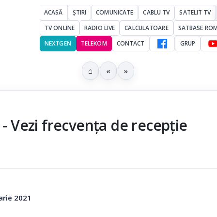
ACASĂ
ȘTIRI
COMUNICATE
CABLU TV
SATELIT TV
TV ONLINE
RADIO LIVE
CALCULATOARE
SATBASE RO
NEXTGEN
TELEKOM
CONTACT
GRUP
⌂
«
»
 - Vezi frecvența de recepție
arie 2021