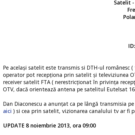
Satelit 
Fre
Polar
ID
Pe același satelit este transmis si DTH-ul românesc ( 
operator pot recepționa prin satelit și televiziunea 
receiver satelit FTA ( nerestricționat în privința rece
OTV, dacă orientează antena pe satelitul Eutelsat 16
Dan Diaconescu a anunțat ca pe lângă transmisia pe fr
aici
) si cea prin satelit, vizionarea canalului tv ar fi
UPDATE 8 noiembrie 2013, ora 09:00