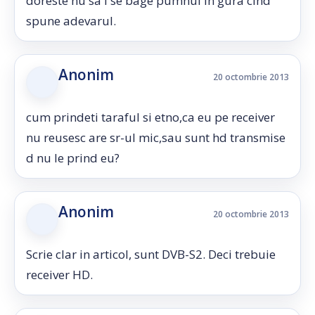
doreste nu sa i se bage pumnul in gura cind
spune adevarul.
Anonim
20 octombrie 2013
cum prindeti taraful si etno,ca eu pe receiver
nu reusesc are sr-ul mic,sau sunt hd transmise
d nu le prind eu?
Anonim
20 octombrie 2013
Scrie clar in articol, sunt DVB-S2. Deci trebuie
receiver HD.