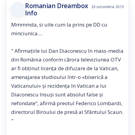
Romanian Dreambox
20 octombrie 2013
Info
Mmmmda, si uite cum la prins pe DD cu
minciunica....
" Afirmaţiile lui Dan Diaconescu în mass-media
din România conform cărora televiziunea OTV
ar fi obţinut licenţa de difuzare de la Vatican,
amenajarea studioului într-o «biserică a
Vaticanului» şi rezidenţa în Vatican a lui
Diaconescu însuşi sunt absolut false şi
nefondate“, afirmă preotul Federico Lombardi,
directorul Biroului de presă al Sfântului Scaun.
"