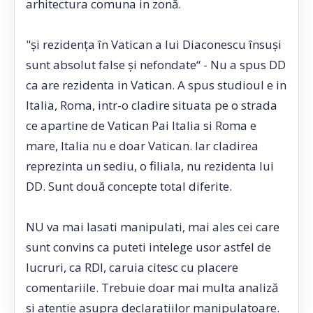
arhitectura comuna in zonă.
"şi rezidenţa în Vatican a lui Diaconescu însuşi
sunt absolut false şi nefondate“ - Nu a spus DD
ca are rezidenta in Vatican. A spus studioul e in
Italia, Roma, intr-o cladire situata pe o strada
ce apartine de Vatican Pai Italia si Roma e
mare, Italia nu e doar Vatican. Iar cladirea
reprezinta un sediu, o filiala, nu rezidenta lui
DD. Sunt două concepte total diferite.
NU va mai lasati manipulati, mai ales cei care
sunt convins ca puteti intelege usor astfel de
lucruri, ca RDI, caruia citesc cu placere
comentariile. Trebuie doar mai multa analiză
si atentie asupra declaratiilor manipulatoare.