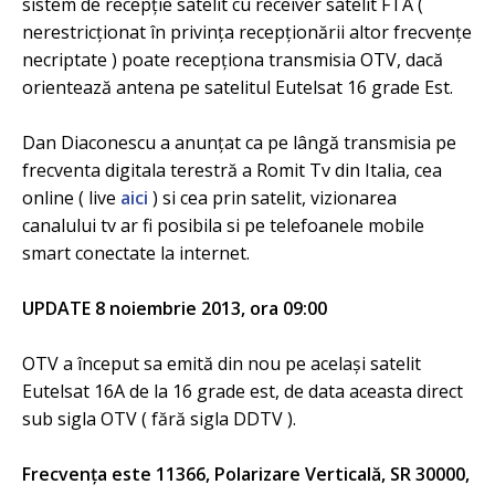
sistem de recepție satelit cu receiver satelit FTA (
nerestricționat în privința recepționării altor frecvențe
necriptate ) poate recepționa transmisia OTV, dacă
orientează antena pe satelitul Eutelsat 16 grade Est.
Dan Diaconescu a anunțat ca pe lângă transmisia pe
frecventa digitala terestră a Romit Tv din Italia, cea
online ( live
aici
) si cea prin satelit, vizionarea
canalului tv ar fi posibila si pe telefoanele mobile
smart conectate la internet.
UPDATE 8 noiembrie 2013, ora 09:00
OTV a început sa emită din nou pe același satelit
Eutelsat 16A de la 16 grade est, de data aceasta direct
sub sigla OTV ( fără sigla DDTV ).
Frecvența este 11366, Polarizare Verticală, SR 30000,