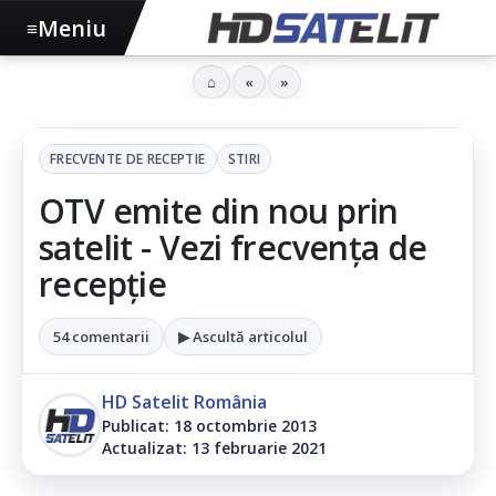
Meniu
≡
⌂
«
»
FRECVENTE DE RECEPTIE
STIRI
OTV emite din nou prin
satelit - Vezi frecvența de
recepție
54 comentarii
▶ Ascultă articolul
HD Satelit România
Publicat: 18 octombrie 2013
Actualizat: 13 februarie 2021