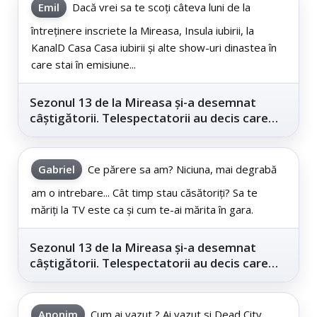
Emil
Dacă vrei sa te scoți câteva luni de la
întreținere inscriete la Mireasa, Insula iubirii, la
KanalD Casa Casa iubirii și alte show-uri dinastea în
care stai în emisiune...
Sezonul 13 de la Mireasa și-a desemnat
câștigătorii. Telespectatorii au decis care
este...
Gabriel
Ce părere sa am? Niciuna, mai degrabă
am o intrebare... Cât timp stau căsătoriți? Sa te
măriți la TV este ca și cum te-ai mărita în gara.
Sezonul 13 de la Mireasa și-a desemnat
câștigătorii. Telespectatorii au decis care
este...
Anonim
Cum ai vazut ? Ai vazut si Dead City