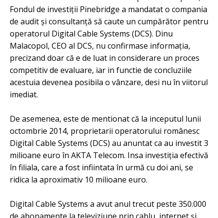
Fondul de investiţii Pinebridge a mandatat o compania
de audit şi consultanţă să caute un cumpărător pentru
operatorul Digital Cable Systems (DCS). Dinu
Malacopol, CEO al DCS, nu confirmase informația,
precizand doar că e de luat in considerare un proces
com­petitiv de evaluare, iar in functie de concluziile
acestuia devenea posibila o vânzare, desi nu în viitorul
imediat.
De asemenea, este de mentionat că la inceputul lunii
octombrie 2014,
proprietarii operatorului românesc
Digital Cable Systems (DCS) au anuntat ca au investit 3
milioane euro în AKTA Telecom.
Insa i
nvestiția efectivă
în filiala, care a fost infiintata în urmă cu doi ani, se
ridica la aproximativ 10 milioane euro.
Digital Cable Systems a avut anul trecut peste 350.000
de abonamente la televiziune prin cablu, internet şi