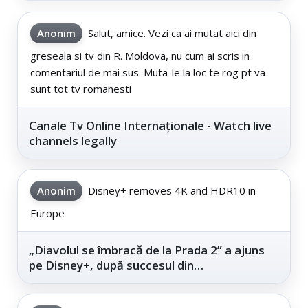
Anonim
Salut, amice. Vezi ca ai mutat aici din
greseala si tv din R. Moldova, nu cum ai scris in
comentariul de mai sus. Muta-le la loc te rog pt va
sunt tot tv romanesti
Canale Tv Online Internaționale - Watch live
channels legally
Anonim
Disney+ removes 4K and HDR10 in
Europe
„Diavolul se îmbracă de la Prada 2” a ajuns
pe Disney+, după succesul din
cinematografe