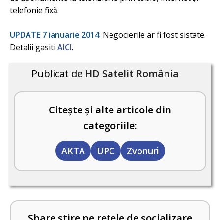
telefonie fixă.
UPDATE 7 ianuarie 2014
: Negocierile ar fi fost sistate.
Detalii gasiti
AICI
.
Publicat de
HD Satelit România
Citește și alte articole din
categoriile:
AKTA
UPC
Zvonuri
Share știre pe rețele de socializare