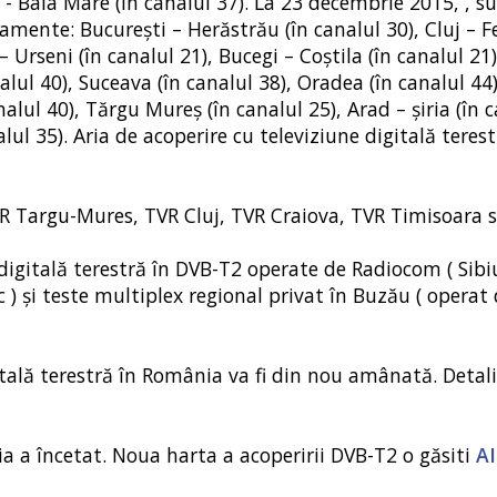
 - Baia Mare (în canalul 37). La 23 decembrie 2015, , s
ente: Bucureşti – Herăstrău (în canalul 30), Cluj – Fe
– Urseni (în canalul 21), Bucegi – Coştila (în canalul 21)
alul 40), Suceava (în canalul 38), Oradea (în canalul 44
nalul 40), Tărgu Mureş (în canalul 25), Arad – şiria (în c
lul 35). Aria de acoperire cu televiziune digitală teres
VR Targu-Mures, TVR Cluj, TVR Craiova, TVR Timisoara si
 digitală terestră în DVB-T2 operate de Radiocom ( Sibi
 ) și teste multiplex regional privat în Buzău ( operat
gitală terestră în România va fi din nou amânată. Detali
a a încetat. Noua harta a acoperirii DVB-T2 o găsiti
AI