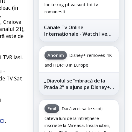
unt
loc te rog pt va sunt tot tv
leac (în
romanesti
,
), Craiova
Canale Tv Online
analul 21),
Internaționale - Watch live
tră este de
channels legally
Anonim
Disney+ removes 4K
 TVR Iasi.
and HDR10 in Europe
u -
 de TV Sat
„Diavolul se îmbracă de la
Prada 2” a ajuns pe Disney+,
după succesul din
i
cinematografe
Emil
Dacă vrei sa te scoți
câteva luni de la întreținere
CI
.
inscriete la Mireasa, Insula iubirii,