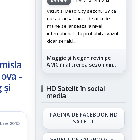
Anonim
Cum ai vazut ? Ai
vazut si Dead City sezonul 3? ca
nu s-a lansat inca....de abia de
maine se lanseaza la nivel
international... tu probabil ai vazut
doar serialul...
Maggie și Negan revin pe
misia
AMC în al treilea sezon din
„The Walking Dead: Dead
iova -
City”, din...
 și
HD Satelit în social
media
PAGINA DE FACEBOOK HD
SATELIT
brie 2015
GRUPUL DE FACEBOOK HD