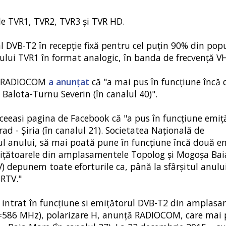
le TVR1, TVR2, TVR3 şi TVR HD.
 DVB-T2 în recepţie fixă pentru cel puţin 90% din popul
lui TVR1 în format analogic, în banda de frecvenţă VH
k, RADIOCOM
a anunțat
că "a mai pus în funcțiune încă
 Balota-Turnu Severin (în canalul 40)".
eeasi pagina de Facebook că "a pus în funcțiune emiț
d - Şiria (în canalul 21). Societatea Națională de
itul anului, să mai poată pune în funcțiune încă două e
emiţătoarele din amplasamentele Topolog şi Mogoşa Bai
depunem toate eforturile ca, până la sfârșitul anului,
SRTV."
a intrat în funcţiune si emiţătorul DVB-T2 din amplas
(fc=586 MHz), polarizare H, anunță RADIOCOM, care mai 