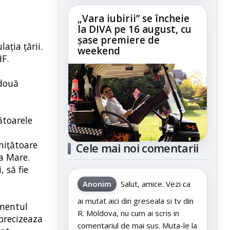
„Vara iubirii” se încheie
la DIVA pe 16 august, cu
șase premiere de
aţia ţării.
weekend
F.
 două
ătoarele
mițătoare
Cele mai noi comentarii
a Mare.
 să fie
Anonim
Salut, amice. Vezi ca
ai mutat aici din greseala si tv din
amentul
R. Moldova, nu cum ai scris in
precizeaza
comentariul de mai sus. Muta-le la