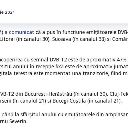
rie 2021
M)
a comunicat
că a pus în funcţiune emiţătoarele DVB
toral (în canalul 30), Suceava (în canalul 38) si Comăn
coperirea cu semnal DVB-T2 este de aproximativ 47%
rsitul anului în recepţie fixă este de aproximativ juma
digitala terestra este momentat una tranzitorie, fiind m
T2 din Bucureşti-Herăstrău (în canalul 30), Cluj-Fele
rseni (în canalul 21) si Bucegi-Coştila (în canalul 21).
rea până la sfârşitul anului cu emiţătoarele din amplas
rnu Severin.