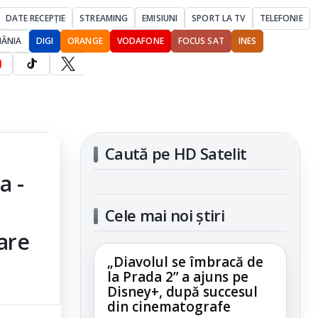
DATE RECEPȚIE
STREAMING
EMISIUNI
SPORT LA TV
TELEFONIE
MÂNIA
DIGI
ORANGE
VODAFONE
FOCUS SAT
INES
Caută pe HD Satelit
a -
Cele mai noi știri
are
„Diavolul se îmbracă de
la Prada 2” a ajuns pe
Disney+, după succesul
din cinematografe