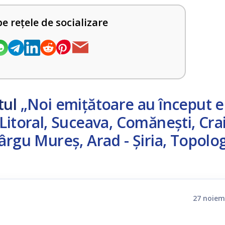
pe rețele de socializare
tul
„Noi emițătoare au început e
Litoral, Suceava, Comăneşti, Cra
ârgu Mureş, Arad - Şiria, Topolog
27 noiem