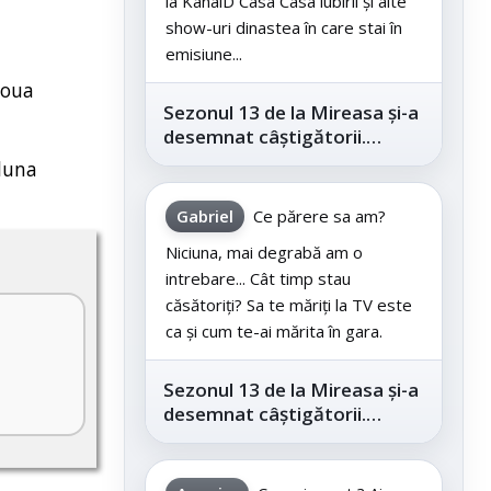
la KanalD Casa Casa iubirii și alte
show-uri dinastea în care stai în
emisiune...
Noua
Sezonul 13 de la Mireasa și-a
desemnat câștigătorii.
Telespectatorii au decis care
 luna
este...
Gabriel
Ce părere sa am?
Niciuna, mai degrabă am o
intrebare... Cât timp stau
căsătoriți? Sa te măriți la TV este
ca și cum te-ai mărita în gara.
Sezonul 13 de la Mireasa și-a
desemnat câștigătorii.
Telespectatorii au decis care
este...