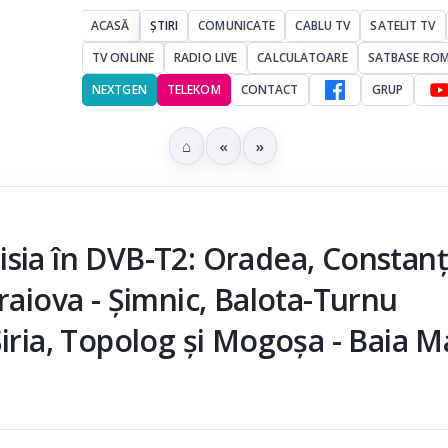
ACASĂ
ȘTIRI
COMUNICATE
CABLU TV
SATELIT TV
TV ONLINE
RADIO LIVE
CALCULATOARE
SATBASE RO
NEXTGEN
TELEKOM
CONTACT
GRUP
⌂
«
»
sia în DVB-T2: Oradea, Constanţ
raiova - Şimnic, Balota-Turnu
Şiria, Topolog și Mogoşa - Baia M