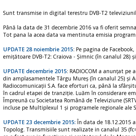
Sunt transmise in digital terestru DVB-T2 televiziuni
Până la data de 31 decembrie 2016 va fi oferit semnal
Tot pana la acea data va mentinuta emisia programu
UPDATE 28 noiembrie 2015
: Pe pagina de Faceboo
emițătoare DVB-T2: Craiova - Şimnic (în canalul 28) și
UPDATE decembrie 2015
: RADIOCOM a anunțat pe ac
din amplasamentele Târgu Mureş (în canalul 25) și Ara
Radiocomunicații S.A. face eforturi ca, până la sfârș
în cadrul etapei de tranziție. Luăm în considerare 
Împreună cu Societatea Română de Televiziune (SRTV) 
incluse pe Multiplexul 1 și programele regionale ale 
UPDATE 23 decembrie 2015:
În data de 18.12.2015 
Topolog. Transmisiile sunt realizate in canalul 35 