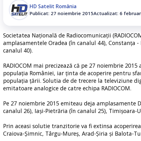
HD Satelit România
Publicat: 27 noiembrie 2015
Actualizat: 6 februa
Societatea Naţională de Radiocomunicaţii (RADIOCO
amplasamentele Oradea (în canalul 44), Constanţa - Li
canalul 40).
RADIOCOM mai precizează că pe 27 noiembrie 2015 a
populaţia României, iar ţinta de acoperire pentru sfa
populaţia țării. Solutia de de trecere la televiziune 
emitatoare analogice de catre echipa RADIOCOM.
Pe 27 noiembrie 2015 emiteau deja amplasamente DVB-
canalul 26), Iaşi-Pietrăria (în canalul 25), Timişoara-U
Prin aceasi solutie tranzitorie va fi extinsa acoperi
Craiova-Şimnic, Târgu-Mureş, Arad-Şiria şi Balota-Tu