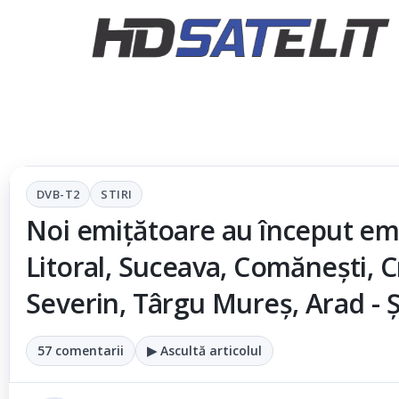
DVB-T2
STIRI
Noi emițătoare au început emi
Litoral, Suceava, Comăneşti, C
Severin, Târgu Mureş, Arad - 
57 comentarii
▶ Ascultă articolul