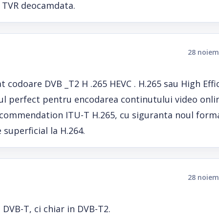
le TVR deocamdata.
28 noiem
at codoare DVB _T2 H .265 HEVC . H.265 sau High Effi
cul perfect pentru encodarea continutului video onlin
 Recommendation ITU-T H.265, cu siguranta noul form
superficial la H.264.
28 noiem
n DVB-T, ci chiar in DVB-T2.