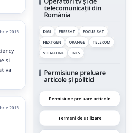
Operatori tv și de
telecomunicații din
România
brie 2015
DIGI
FREESAT
FOCUS SAT
NEXTGEN
ORANGE
TELEKOM
ciency
VODAFONE
INES
e si
at va
Permisiune preluare
articole și politici
Permisiune preluare articole
brie 2015
Termeni de utilizare