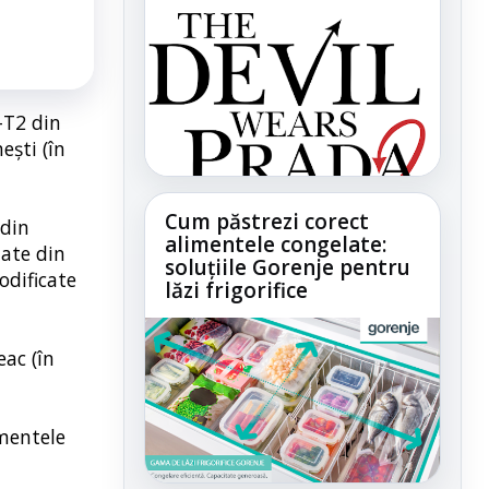
-T2 din
eşti (în
Cum păstrezi corect
 din
alimentele congelate:
tate din
soluțiile Gorenje pentru
odificate
lăzi frigorifice
ac (în
amentele