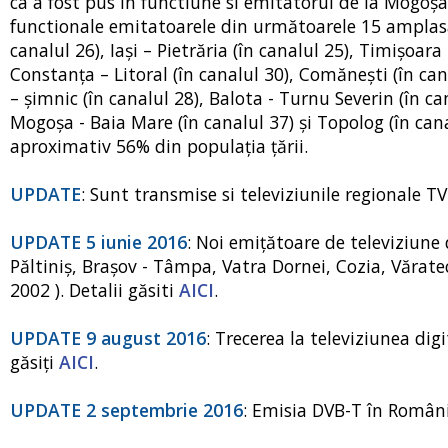
ca a fost pus in functiune si emitatorul de la Mogoşa
functionale emitatoarele din următoarele 15 amplasam
canalul 26), Iaşi – Pietrăria (în canalul 25), Timişoara 
Constanţa – Litoral (în canalul 30), Comăneşti (în can
– şimnic (în canalul 28), Balota - Turnu Severin (în ca
Mogoşa - Baia Mare (în canalul 37) şi Topolog (în cana
aproximativ 56% din populaţia ţării.
UPDATE
: Sunt transmise si televiziunile regionale T
UPDATE 5 iunie 2016
: Noi emițătoare de televiziune
Păltiniş, Braşov - Tâmpa, Vatra Dornei, Cozia, Văratec
2002 ). Detalii găsiti
AICI
.
UPDATE 9 august 2016
: Trecerea la televiziunea di
găsiți
AICI
.
UPDATE 2 septembrie 2016
: Emisia DVB-T în Români