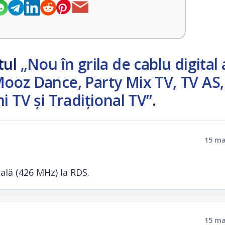
tul
„Nou în grila de cablu digital
ooz Dance, Party Mix TV, TV AS,
i TV şi Tradițional TV”
.
15 ma
cală (426 MHz) la RDS.
15 ma