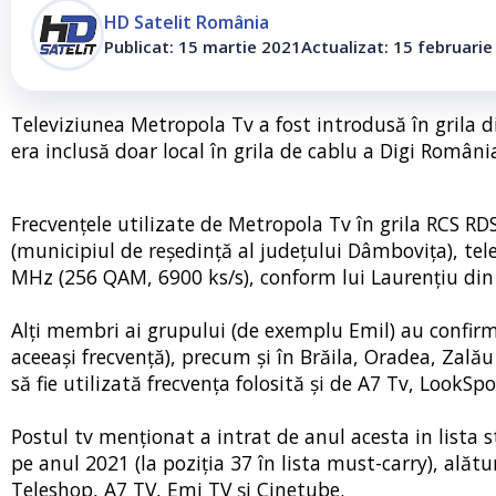
HD Satelit România
Publicat: 15 martie 2021
Actualizat: 15 februari
Televiziunea Metropola Tv a fost introdusă în grila 
era inclusă doar local în grila de cablu a Digi România,
Frecvențele utilizate de Metropola Tv în grila RCS RDS
(municipiul de reședință al județului Dâmbovița), tel
MHz (256 QAM, 6900 ks/s), conform lui Laurențiu din
Alți membri ai grupului (de exemplu Emil) au confirm
aceeași frecvență), precum și în Brăila, Oradea, Zalău 
să fie utilizată frecvența folosită și de A7 Tv, Look
Postul tv menționat a intrat de anul acesta in lista st
pe anul 2021 (la poziția 37 în lista must-carry), ală
Teleshop, A7 TV, Emi TV și Cinetube.