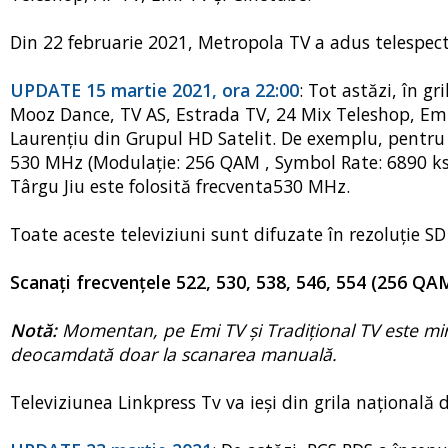
Din 22 februarie 2021, Metropola TV a adus telespect
UPDATE 15 martie 2021, ora 22:00
: Tot astăzi, în gr
Mooz Dance, TV AS, Estrada TV, 24 Mix Teleshop, Emi
Laurențiu din Grupul HD Satelit. De exemplu, pentru t
530 MHz (Modulație: 256 QAM , Symbol Rate: 6890 ks/s)
Târgu Jiu este folosită frecventa530 MHz.
Toate aceste televiziuni sunt difuzate în rezoluție SD 
Scanați frecvenţele 522, 530, 538, 546, 554 (256 QAM
Notă:
Momentan, pe Emi TV şi Tradițional TV este miră 
deocamdată doar la scanarea manuală.
Televiziunea Linkpress Tv va ieși din grila națională d