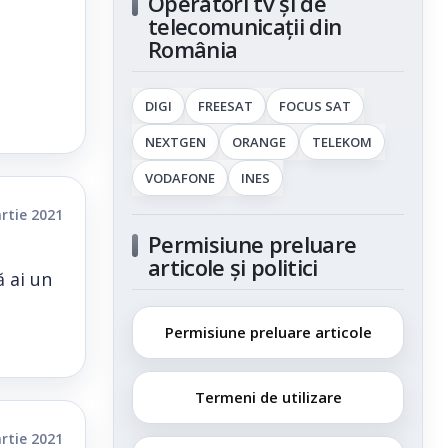
Operatori tv și de
telecomunicații din
România
DIGI
FREESAT
FOCUS SAT
NEXTGEN
ORANGE
TELEKOM
VODAFONE
INES
rtie 2021
Permisiune preluare
articole și politici
ă ai un
Permisiune preluare articole
Termeni de utilizare
rtie 2021