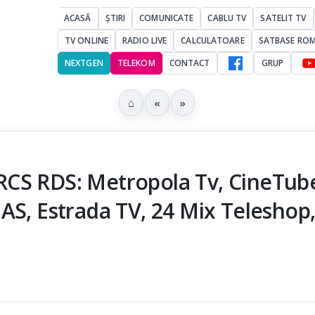
ACASĂ
ȘTIRI
COMUNICATE
CABLU TV
SATELIT TV
TV ONLINE
RADIO LIVE
CALCULATOARE
SATBASE RO
NEXTGEN
TELEKOM
CONTACT
GRUP
⌂
«
»
a RCS RDS: Metropola Tv, CineTub
AS, Estrada TV, 24 Mix Teleshop