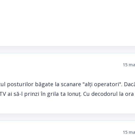
15 ma
tul posturilor băgate la scanare "alți operatori". Dac
 ai să-l prinzi în grila ta Ionuț. Cu decodorul la ora
15 ma