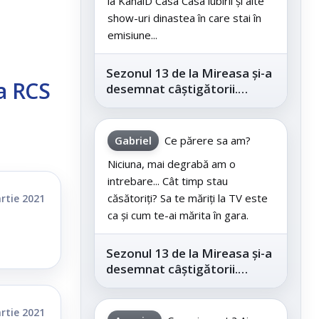
la KanalD Casa Casa iubirii și alte
show-uri dinastea în care stai în
emisiune...
Sezonul 13 de la Mireasa și-a
 a RCS
desemnat câștigătorii.
Telespectatorii au decis care
este...
Gabriel
Ce părere sa am?
Niciuna, mai degrabă am o
intrebare... Cât timp stau
căsătoriți? Sa te măriți la TV este
rtie 2021
ca și cum te-ai mărita în gara.
Sezonul 13 de la Mireasa și-a
desemnat câștigătorii.
Telespectatorii au decis care
este...
rtie 2021