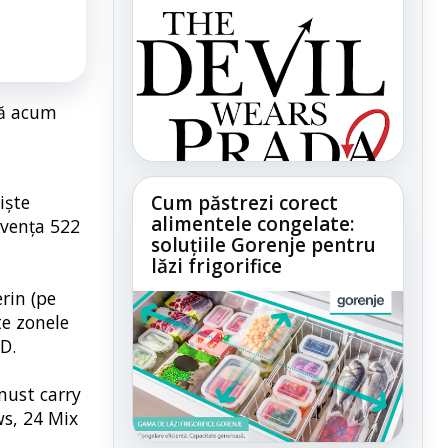
nă acum
iște
Cum păstrezi corect
alimentele congelate:
cvența 522
soluțiile Gorenje pentru
lăzi frigorifice
rin (pe
te zonele
D.
 must carry
ws, 24 Mix