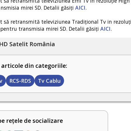
ut să retransmită televiziunea Emi Tv in rezoluție High
ansmisia mirei SD. Detalii găsiți
AICI
.
t să retransmită televiziunea Tradițional Tv in rezoluț
ă pentru transmisia mirei SD. Detalii găsiți
AICI
.
HD Satelit România
 articole din categoriile:
v
RCS-RDS
Tv Cablu
pe rețele de socializare