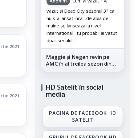
Anonim
Cum ai vazut ? Ai
vazut si Dead City sezonul 3? ca
nu s-a lansat inca....de abia de
maine se lanseaza la nivel
international... tu probabil ai vazut
doar serialul...
rtie 2021
Maggie și Negan revin pe
AMC în al treilea sezon din
„The Walking Dead: Dead
City”, din...
HD Satelit în social
media
rtie 2021
PAGINA DE FACEBOOK HD
SATELIT
GRUPUL DE FACEBOOK HD