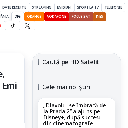
DATE RECEPȚIE
STREAMING
EMISIUNI
SPORT LA TV
TELEFONIE
MÂNIA
DIGI
ORANGE
VODAFONE
FOCUS SAT
INES
Caută pe HD Satelit
e,
, Emi
Cele mai noi știri
„Diavolul se îmbracă de
la Prada 2” a ajuns pe
Disney+, după succesul
din cinematografe