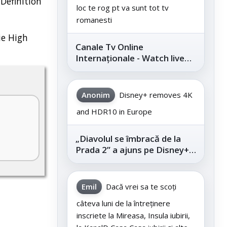
 Definition
loc te rog pt va sunt tot tv
romanesti
ie High
Canale Tv Online
Internaționale - Watch live
channels legally
Anonim
Disney+ removes 4K
and HDR10 in Europe
„Diavolul se îmbracă de la
Prada 2” a ajuns pe Disney+,
după succesul din
cinematografe
Emil
Dacă vrei sa te scoți
câteva luni de la întreținere
inscriete la Mireasa, Insula iubirii,