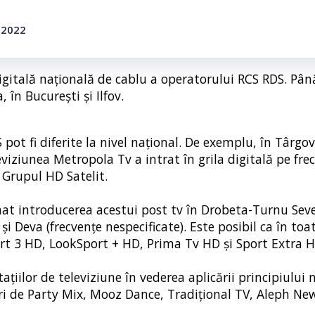
e 2022
digitală națională de cablu a operatorului RCS RDS. Pâ
 în București şi Ilfov.
 pot fi diferite la nivel național. De exemplu, în Târgov
eviziunea Metropola Tv a intrat în grila digitală pe fre
 Grupul HD Satelit.
at introducerea acestui post tv în Drobeta-Turnu Seve
și Deva (frecvențe nespecificate). Este posibil ca în toa
Sport 3 HD, LookSport + HD, Prima Tv HD și Sport Extra H
ațiilor de televiziune în vederea aplicării principiului
turi de Party Mix, Mooz Dance, Tradițional TV, Aleph Ne