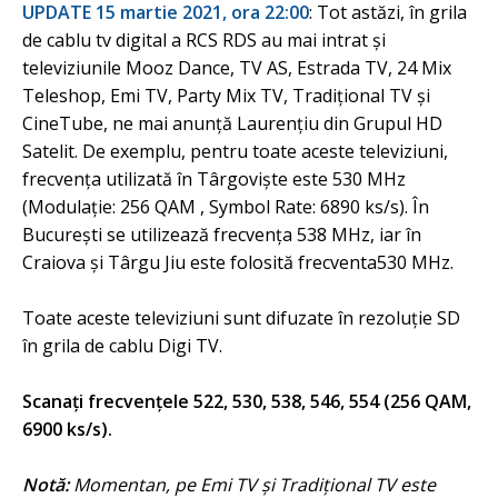
UPDATE 15 martie 2021, ora 22:00
: Tot astăzi, în grila
de cablu tv digital a RCS RDS au mai intrat și
televiziunile Mooz Dance, TV AS, Estrada TV, 24 Mix
Teleshop, Emi TV, Party Mix TV, Tradițional TV şi
CineTube, ne mai anunță Laurențiu din Grupul HD
Satelit. De exemplu, pentru toate aceste televiziuni,
frecvența utilizată în Târgoviște este 530 MHz
(Modulație: 256 QAM , Symbol Rate: 6890 ks/s). În
București se utilizează frecvența 538 MHz, iar în
Craiova și Târgu Jiu este folosită frecventa530 MHz.
Toate aceste televiziuni sunt difuzate în rezoluție SD
în grila de cablu Digi TV.
Scanați frecvenţele 522, 530, 538, 546, 554 (256 QAM,
6900 ks/s).
Notă:
Momentan, pe Emi TV şi Tradițional TV este