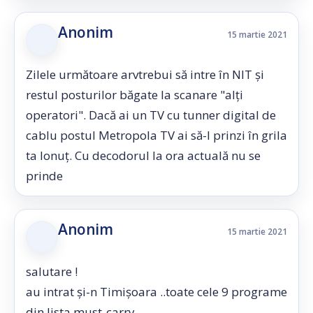
Anonim
15 martie 2021
Zilele următoare arvtrebui să intre în NIT și
restul posturilor băgate la scanare "alți
operatori". Dacă ai un TV cu tunner digital de
cablu postul Metropola TV ai să-l prinzi în grila
ta Ionuț. Cu decodorul la ora actuală nu se
prinde
Anonim
15 martie 2021
salutare !
au intrat și-n Timișoara ..toate cele 9 programe
din lista must-carry