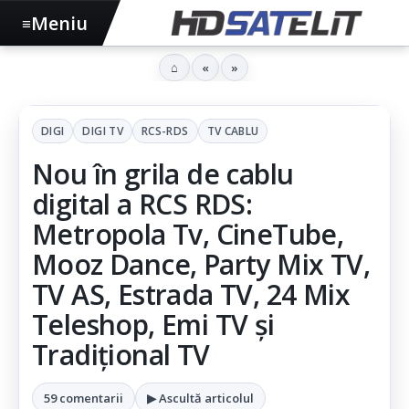
Meniu
≡
⌂
«
»
DIGI
DIGI TV
RCS-RDS
TV CABLU
Nou în grila de cablu
digital a RCS RDS:
Metropola Tv, CineTube,
Mooz Dance, Party Mix TV,
TV AS, Estrada TV, 24 Mix
Teleshop, Emi TV şi
Tradițional TV
59 comentarii
▶ Ascultă articolul