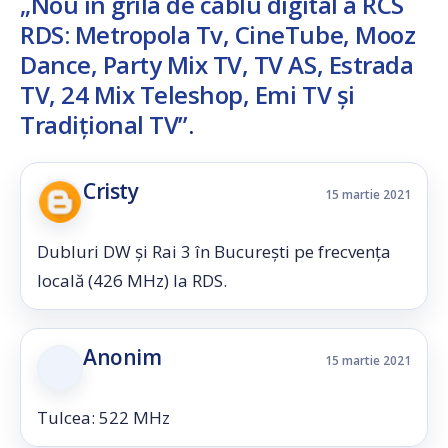
„Nou în grila de cablu digital a RCS
RDS: Metropola Tv, CineTube, Mooz
Dance, Party Mix TV, TV AS, Estrada
TV, 24 Mix Teleshop, Emi TV şi
Tradițional TV”
.
Cristy
15 martie 2021
Dubluri DW și Rai 3 în București pe frecvența
locală (426 MHz) la RDS.
Anonim
15 martie 2021
Tulcea: 522 MHz