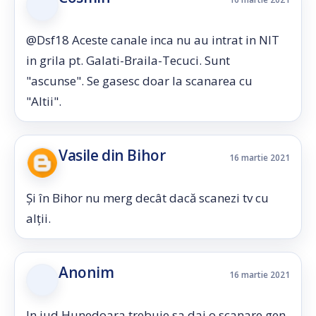
@Dsf18 Aceste canale inca nu au intrat in NIT
in grila pt. Galati-Braila-Tecuci. Sunt
"ascunse". Se gasesc doar la scanarea cu
"Altii".
Vasile din Bihor
16 martie 2021
Și în Bihor nu merg decât dacă scanezi tv cu
alții.
Anonim
16 martie 2021
In jud Hunedoara trebuie sa dai o scanare gen