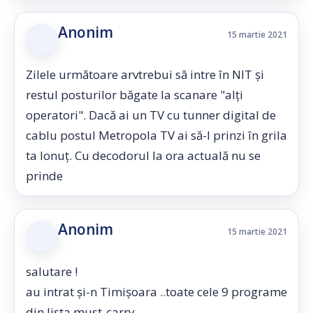
Anonim
15 martie 2021
Zilele următoare arvtrebui să intre în NIT și
restul posturilor băgate la scanare "alți
operatori". Dacă ai un TV cu tunner digital de
cablu postul Metropola TV ai să-l prinzi în grila
ta Ionuț. Cu decodorul la ora actuală nu se
prinde
Anonim
15 martie 2021
salutare !
au intrat și-n Timișoara ..toate cele 9 programe
din lista must-carry