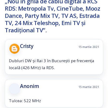
„Nou în grila de cablu digital a RCS
RDS: Metropola Tv, CineTube, Mooz
Dance, Party Mix TV, TV AS, Estrada
TV, 24 Mix Teleshop, Emi TV şi
Tradițional TV”
.
Cristy
15 martie 2021
Dubluri DW și Rai 3 în București pe frecvența
locală (426 MHz) la RDS.
Anonim
15 martie 2021
Tulcea: 522 MHz