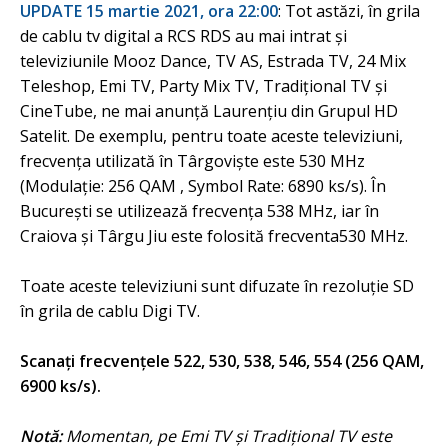
UPDATE 15 martie 2021, ora 22:00
: Tot astăzi, în grila
de cablu tv digital a RCS RDS au mai intrat și
televiziunile Mooz Dance, TV AS, Estrada TV, 24 Mix
Teleshop, Emi TV, Party Mix TV, Tradițional TV şi
CineTube, ne mai anunță Laurențiu din Grupul HD
Satelit. De exemplu, pentru toate aceste televiziuni,
frecvența utilizată în Târgoviște este 530 MHz
(Modulație: 256 QAM , Symbol Rate: 6890 ks/s). În
București se utilizează frecvența 538 MHz, iar în
Craiova și Târgu Jiu este folosită frecventa530 MHz.
Toate aceste televiziuni sunt difuzate în rezoluție SD
în grila de cablu Digi TV.
Scanați frecvenţele 522, 530, 538, 546, 554 (256 QAM,
6900 ks/s).
Notă:
Momentan, pe Emi TV şi Tradițional TV este