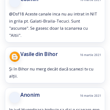
@Dsf18 Aceste canale inca nu au intrat in NIT
in grila pt. Galati-Braila-Tecuci. Sunt
"ascunse". Se gasesc doar la scanarea cu
"Altii".
Vasile din Bihor
16 martie 2021
Și în Bihor nu merg decât dacă scanezi tv cu
alții.
Anonim
16 martie 2021
In jud Hunedoara trebuie sa dai o scanare gen