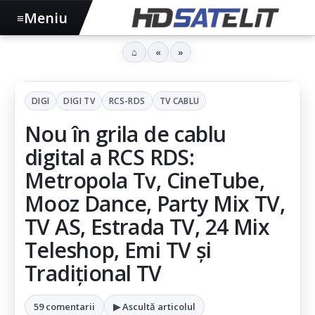
Meniu
≡
⌂
«
»
DIGI
DIGI TV
RCS-RDS
TV CABLU
Nou în grila de cablu
digital a RCS RDS:
Metropola Tv, CineTube,
Mooz Dance, Party Mix TV,
TV AS, Estrada TV, 24 Mix
Teleshop, Emi TV şi
Tradițional TV
59 comentarii
▶ Ascultă articolul