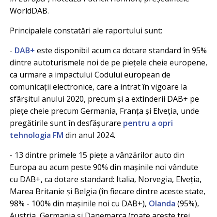
WorldDAB.
Principalele constatări ale raportului sunt:
-
DAB+
este disponibil acum ca dotare standard în 95%
dintre autoturismele noi de pe piețele cheie europene,
ca urmare a impactului Codului european de
comunicații electronice, care a intrat în vigoare la
sfârșitul anului 2020, precum și a extinderii DAB+ pe
piețe cheie precum Germania, Franța și Elveția, unde
pregătirile sunt în desfășurare
pentru a opri
tehnologia FM
din anul 2024.
- 13 dintre primele 15 piețe a vânzărilor auto din
Europa au acum peste 90% din mașinile noi vândute
cu DAB+, ca dotare standard: Italia, Norvegia, Elveția,
Marea Britanie și Belgia (în fiecare dintre aceste state,
98% - 100% din mașinile noi cu DAB+),
Olanda
(95%),
Austria, Germania și Danemarca (toate aceste trei