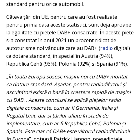
standard pentru orice automobil.
Câteva țări din UE, pentru care au fost realizate
pentru prima data aceste statistici, sunt deja aproape
la egalitate cu piețele DAB+ consacrate. În aceste piețe
s-a constatat în anul 2021 un procent ridicat de
autoturisme noi vândute care au DAB+ (
radio
digital)
ca dotare standard, în special în Austria (94%),
Republica Cehă (93%), Polonia (92%) și Spania (91%).
„
În toată Europa sosesc mașini noi cu DAB+ montat
ca dotare standard. Așadar, pentru radiodifuzori și
ascultători există o bază în creștere rapidă de mașini
cu DAB+. Aceste concluzii se aplică piețelor radio
digitale consacrate, cum ar fi Germania, Italia și
Regatul Unit, dar și țărilor aflate în stadii de
implementare, cum ar fi Republica Cehă, Polonia și
Spania. Este clar că DAB+ este viitorul radiodifuziunii
în Europa
”, notează Patrick Hannon, președintele