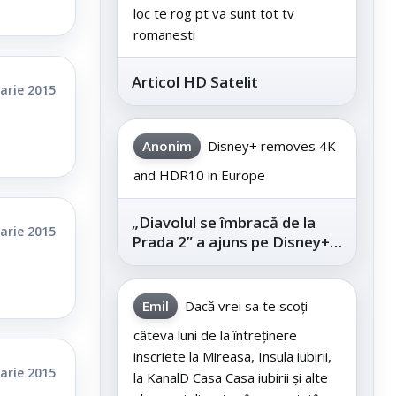
loc te rog pt va sunt tot tv
romanesti
Articol HD Satelit
arie 2015
Anonim
Disney+ removes 4K
and HDR10 in Europe
„Diavolul se îmbracă de la
arie 2015
Prada 2” a ajuns pe Disney+,
după succesul din
cinematografe
Emil
Dacă vrei sa te scoți
câteva luni de la întreținere
inscriete la Mireasa, Insula iubirii,
arie 2015
la KanalD Casa Casa iubirii și alte