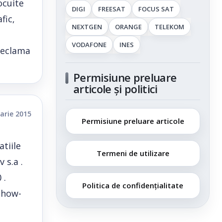
ocuite
DIGI
FREESAT
FOCUS SAT
fic,
NEXTGEN
ORANGE
TELEKOM
VODAFONE
INES
 reclama
Permisiune preluare
articole și politici
arie 2015
Permisiune preluare articole
tiile
Termeni de utilizare
 s.a .
 .
Politica de confidențialitate
show-