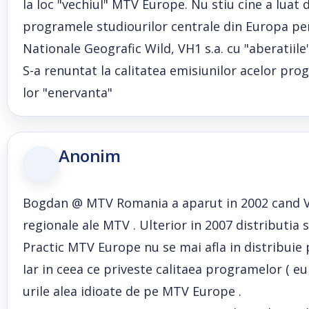
la loc "vechiul" MTV Europe. Nu stiu cine a luat de
programele studiourilor centrale din Europa pe
Nationale Geografic Wild, VH1 s.a. cu "aberatiil
S-a renuntat la calitatea emisiunilor acelor pro
lor "enervanta"
Anonim
Bogdan @ MTV Romania a aparut in 2002 cand Via
regionale ale MTV . Ulterior in 2007 distributia 
Practic MTV Europe nu se mai afla in distribuie p
Iar in ceea ce priveste calitaea programelor ( e
urile alea idioate de pe MTV Europe .