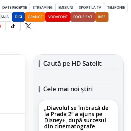
DATE RECEPȚIE
STREAMING
EMISIUNI
SPORT LA TV
TELEFONIE
MÂNIA
DIGI
ORANGE
VODAFONE
FOCUS SAT
INES
Caută pe HD Satelit
Cele mai noi știri
„Diavolul se îmbracă de
la Prada 2” a ajuns pe
Disney+, după succesul
din cinematografe