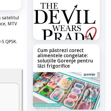
 satelitul
nce, MTV
B-S QPSK.
Cum păstrezi corect
alimentele congelate:
soluțiile Gorenje pentru
lăzi frigorifice