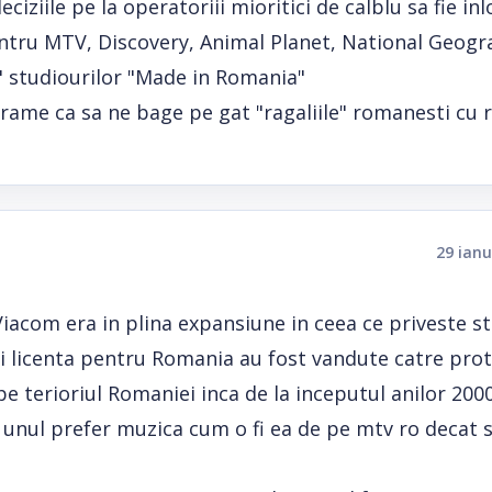
ciziile pe la operatoriii mioritici de calblu sa fie inl
ntru MTV, Discovery, Animal Planet, National Geogra
e" studiourilor "Made in Romania"
grame ca sa ne bage pe gat "ragaliile" romanesti cu
29 ianu
com era in plina expansiune in ceea ce priveste sta
si licenta pentru Romania au fost vandute catre protv
e terioriul Romaniei inca de la inceputul anilor 2000
u unul prefer muzica cum o fi ea de pe mtv ro decat 