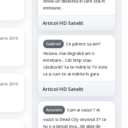
show-uri dinastea în care stai în
emisiune...
Articol HD Satelit
arie 2015
Gabriel
Ce părere sa am?
Niciuna, mai degrabă am o
intrebare... Cât timp stau
căsătoriți? Sa te măriți la TV este
ca și cum te-ai mărita în gara.
arie 2015
Articol HD Satelit
Anonim
Cum ai vazut ? Ai
vazut si Dead City sezonul 3? ca
nu s-a lansat inca....de abia de