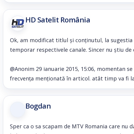
HD Satelit România
Ok, am modificat titlul și conținutul, la sugesti
temporar respectivele canale. Sincer nu știu de 
@Anonim 29 ianuarie 2015, 15:06, momentan se po
frecvența menționată în articol. atât timp va fi la
Bogdan
Sper ca o sa scapam de MTV Romania care nu da 