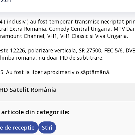
e 2021
4 ( inclusiv ) au fost temporar transmise necriptat prin
entral Extra Romania, Comedy Central Ungaria, MTV Da
ramount Channel, VH1, VH1 Classic si Viva Ungaria.
ste 12226, polarizare verticala, SR 27500, FEC 5/6, DV
 limba romana, nu doar PID de subtitrare.
15. Au fost la liber aproximativ o săptămână.
HD Satelit România
 articole din categoriile:
e de receptie
Stiri