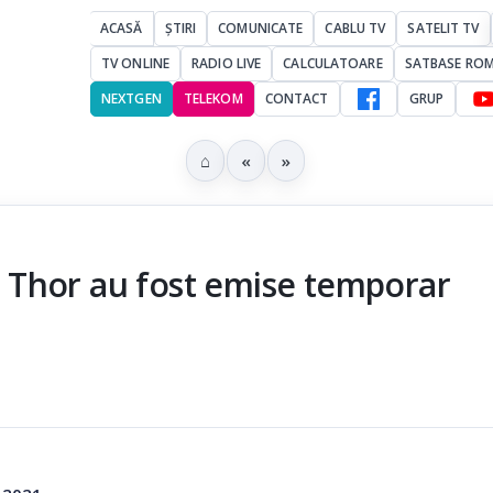
ACASĂ
ȘTIRI
COMUNICATE
CABLU TV
SATELIT TV
TV ONLINE
RADIO LIVE
CALCULATOARE
SATBASE RO
NEXTGEN
TELEKOM
CONTACT
GRUP
⌂
«
»
 Thor au fost emise temporar