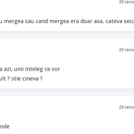
29 ianu
nu mergea sau cand mergea era doar asa, cateva sec
29 ianu
 azi, unii inteleg ce vor
t ? stie cineva ?
29 ianu
inde