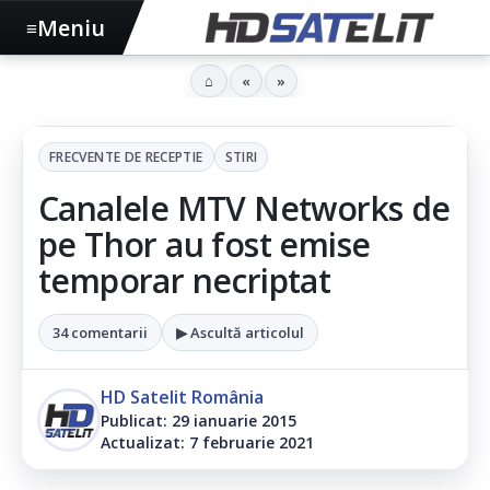
Meniu
≡
⌂
«
»
FRECVENTE DE RECEPTIE
STIRI
Canalele MTV Networks de
pe Thor au fost emise
temporar necriptat
34 comentarii
▶ Ascultă articolul
HD Satelit România
Publicat: 29 ianuarie 2015
Actualizat: 7 februarie 2021