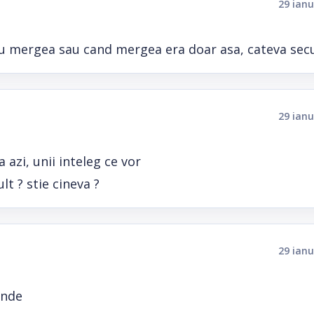
29 ianu
nu mergea sau cand mergea era doar asa, cateva sec
29 ianu
 azi, unii inteleg ce vor
t ? stie cineva ?
29 ianu
inde