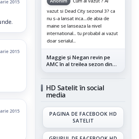
Anonim
Cum ai vazut ? Ai
arie 2015
vazut si Dead City sezonul 3? ca
nu s-a lansat inca....de abia de
unde.
maine se lanseaza la nivel
international... tu probabil ai vazut
doar serialul...
arie 2015
Maggie și Negan revin pe
AMC în al treilea sezon din
„The Walking Dead: Dead
City”, din...
HD Satelit în social
media
arie 2015
PAGINA DE FACEBOOK HD
SATELIT
GRUPUL DE FACEBOOK HD