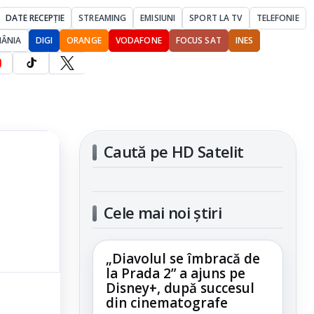
DATE RECEPȚIE
STREAMING
EMISIUNI
SPORT LA TV
TELEFONIE
MÂNIA
DIGI
ORANGE
VODAFONE
FOCUS SAT
INES
Caută pe HD Satelit
Cele mai noi știri
„Diavolul se îmbracă de
la Prada 2” a ajuns pe
Disney+, după succesul
din cinematografe