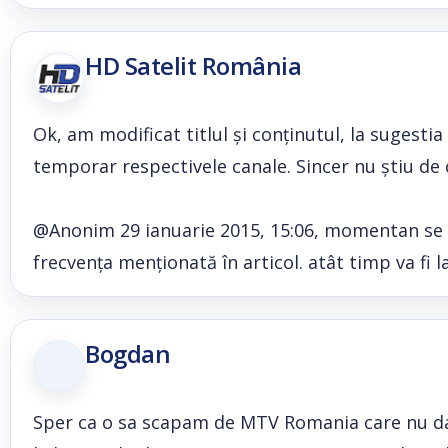
HD Satelit România
Ok, am modificat titlul și conținutul, la sugesti
temporar respectivele canale. Sincer nu știu de 
@Anonim 29 ianuarie 2015, 15:06, momentan se po
frecvența menționată în articol. atât timp va fi la
Bogdan
Sper ca o sa scapam de MTV Romania care nu da 