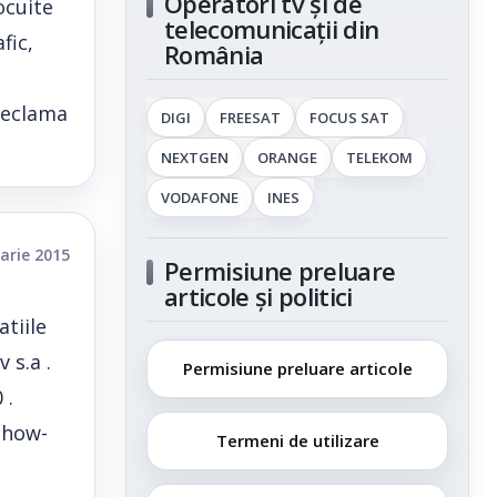
Operatori tv și de
ocuite
telecomunicații din
fic,
România
 reclama
DIGI
FREESAT
FOCUS SAT
NEXTGEN
ORANGE
TELEKOM
VODAFONE
INES
arie 2015
Permisiune preluare
articole și politici
tiile
 s.a .
Permisiune preluare articole
 .
show-
Termeni de utilizare