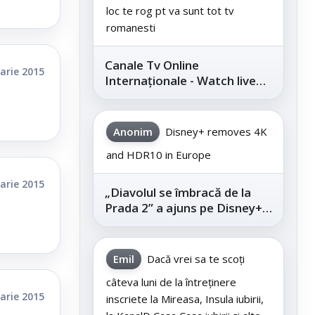
loc te rog pt va sunt tot tv
romanesti
Canale Tv Online
arie 2015
Internaționale - Watch live
channels legally
Anonim
Disney+ removes 4K
and HDR10 in Europe
arie 2015
„Diavolul se îmbracă de la
Prada 2” a ajuns pe Disney+,
după succesul din
cinematografe
Emil
Dacă vrei sa te scoți
câteva luni de la întreținere
arie 2015
inscriete la Mireasa, Insula iubirii,