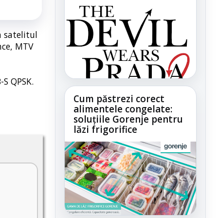
 satelitul
nce, MTV
B-S QPSK.
Cum păstrezi corect
alimentele congelate:
soluțiile Gorenje pentru
lăzi frigorifice