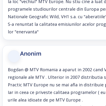
la loc "vechiul" MTV Europe. Nu stiu cine a luat de
programele studiourilor centrale din Europa pe
Nationale Geografic Wild, VH1 s.a. cu "aberatiil
S-a renuntat la calitatea emisiunilor acelor pro
lor "enervanta"
Anonim
Bogdan @ MTV Romania a aparut in 2002 cand Via
regionale ale MTV . Ulterior in 2007 distributia 
Practic MTV Europe nu se mai afla in distribuie p
Iar in ceea ce priveste calitaea programelor ( e
urile alea idioate de pe MTV Europe .