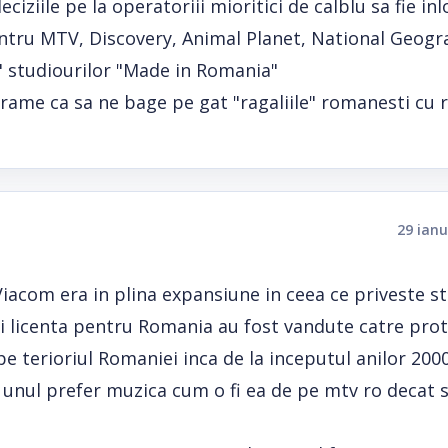
ciziile pe la operatoriii mioritici de calblu sa fie inl
ntru MTV, Discovery, Animal Planet, National Geogra
e" studiourilor "Made in Romania"
grame ca sa ne bage pe gat "ragaliile" romanesti cu
29 ianu
com era in plina expansiune in ceea ce priveste sta
si licenta pentru Romania au fost vandute catre protv
e terioriul Romaniei inca de la inceputul anilor 2000
u unul prefer muzica cum o fi ea de pe mtv ro decat 