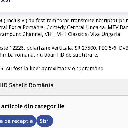
e 2021
4 ( inclusiv ) au fost temporar transmise necriptat prin
entral Extra Romania, Comedy Central Ungaria, MTV Da
ramount Channel, VH1, VH1 Classic si Viva Ungaria.
ste 12226, polarizare verticala, SR 27500, FEC 5/6, DV
 limba romana, nu doar PID de subtitrare.
15. Au fost la liber aproximativ o săptămână.
HD Satelit România
 articole din categoriile:
e de receptie
Stiri