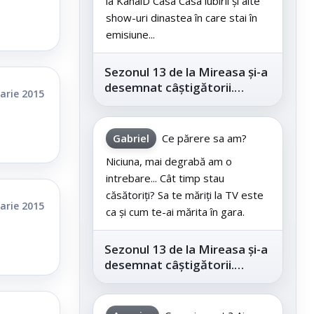
la KanalD Casa Casa iubirii și alte
show-uri dinastea în care stai în
emisiune...
Sezonul 13 de la Mireasa și-a
desemnat câștigătorii.
arie 2015
Telespectatorii au decis care
este...
Gabriel
Ce părere sa am?
Niciuna, mai degrabă am o
intrebare... Cât timp stau
căsătoriți? Sa te măriți la TV este
arie 2015
ca și cum te-ai mărita în gara.
Sezonul 13 de la Mireasa și-a
desemnat câștigătorii.
Telespectatorii au decis care
este...