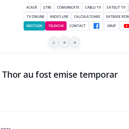
ACASĂ
ȘTIRI
COMUNICATE
CABLU TV
SATELIT TV
TV ONLINE
RADIO LIVE
CALCULATOARE
SATBASE RO
NEXTGEN
TELEKOM
CONTACT
GRUP
⌂
«
»
 Thor au fost emise temporar