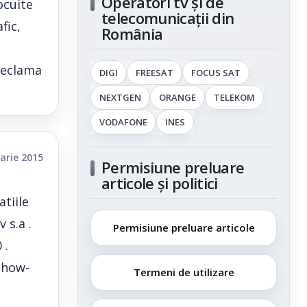
Operatori tv și de
ocuite
telecomunicații din
fic,
România
 reclama
DIGI
FREESAT
FOCUS SAT
NEXTGEN
ORANGE
TELEKOM
VODAFONE
INES
arie 2015
Permisiune preluare
articole și politici
tiile
 s.a .
Permisiune preluare articole
 .
show-
Termeni de utilizare