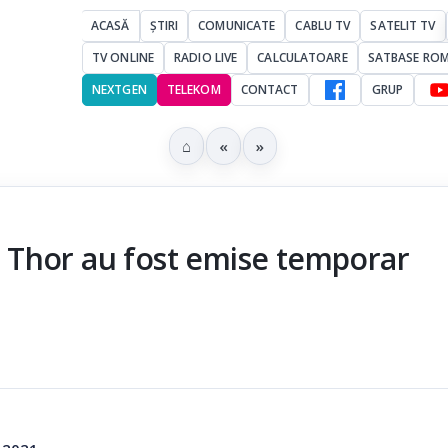
ACASĂ
ȘTIRI
COMUNICATE
CABLU TV
SATELIT TV
TV ONLINE
RADIO LIVE
CALCULATOARE
SATBASE RO
NEXTGEN
TELEKOM
CONTACT
GRUP
⌂
«
»
 Thor au fost emise temporar