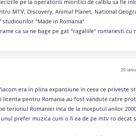
ciziile pe la operatoriii mioritici de calblu sa fie inl
ntru MTV, Discovery, Animal Planet, National Geogra
e" studiourilor "Made in Romania"
grame ca sa ne bage pe gat "ragaliile" romanesti cu
29 ianu
com era in plina expansiune in ceea ce priveste sta
si licenta pentru Romania au fost vandute catre protv
e terioriul Romaniei inca de la inceputul anilor 2000
u unul prefer muzica cum o fi ea de pe mtv ro decat 