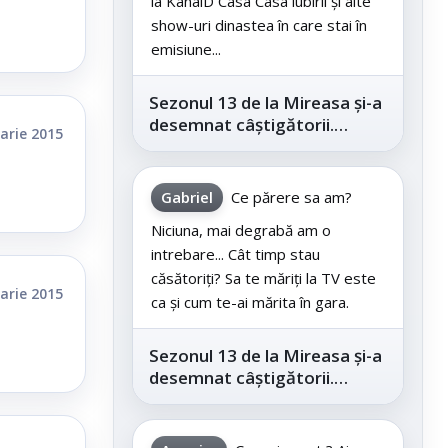
la KanalD Casa Casa iubirii și alte
show-uri dinastea în care stai în
emisiune...
Sezonul 13 de la Mireasa și-a
desemnat câștigătorii.
arie 2015
Telespectatorii au decis care
este...
Gabriel
Ce părere sa am?
Niciuna, mai degrabă am o
intrebare... Cât timp stau
căsătoriți? Sa te măriți la TV este
arie 2015
ca și cum te-ai mărita în gara.
Sezonul 13 de la Mireasa și-a
desemnat câștigătorii.
Telespectatorii au decis care
este...