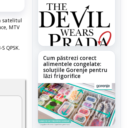
 satelitul
nce, MTV
B-S QPSK.
Cum păstrezi corect
alimentele congelate:
soluțiile Gorenje pentru
lăzi frigorifice