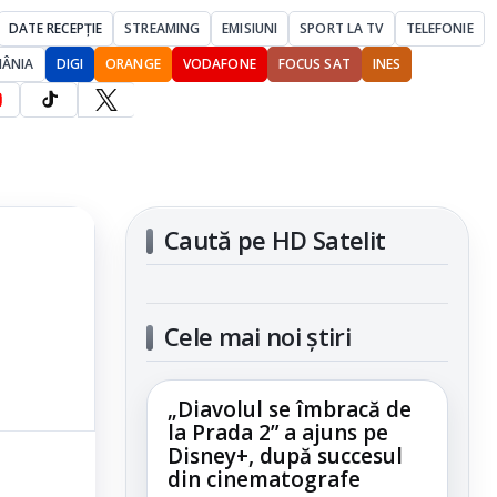
DATE RECEPȚIE
STREAMING
EMISIUNI
SPORT LA TV
TELEFONIE
MÂNIA
DIGI
ORANGE
VODAFONE
FOCUS SAT
INES
Caută pe HD Satelit
Cele mai noi știri
„Diavolul se îmbracă de
la Prada 2” a ajuns pe
Disney+, după succesul
din cinematografe