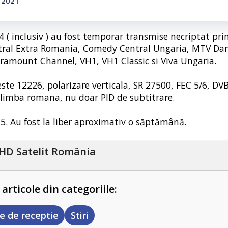
e 2021
4 ( inclusiv ) au fost temporar transmise necriptat prin
entral Extra Romania, Comedy Central Ungaria, MTV Da
ramount Channel, VH1, VH1 Classic si Viva Ungaria.
ste 12226, polarizare verticala, SR 27500, FEC 5/6, DV
 limba romana, nu doar PID de subtitrare.
15. Au fost la liber aproximativ o săptămână.
HD Satelit România
 articole din categoriile:
e de receptie
Stiri