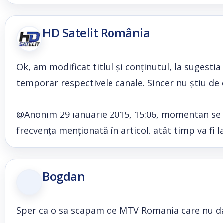
HD Satelit România
Ok, am modificat titlul și conținutul, la sugesti
temporar respectivele canale. Sincer nu știu de 
@Anonim 29 ianuarie 2015, 15:06, momentan se po
frecvența menționată în articol. atât timp va fi la
Bogdan
Sper ca o sa scapam de MTV Romania care nu da 