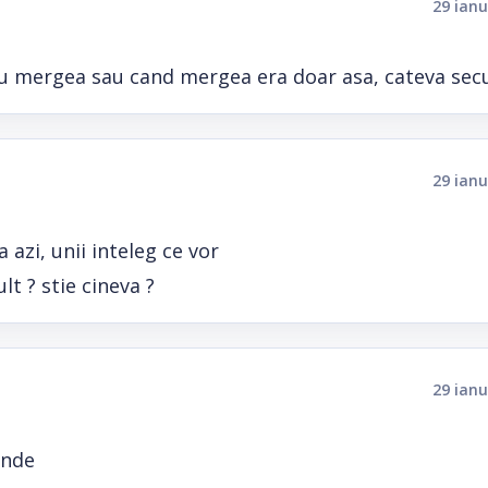
29 ianu
nu mergea sau cand mergea era doar asa, cateva sec
29 ianu
 azi, unii inteleg ce vor
t ? stie cineva ?
29 ianu
inde