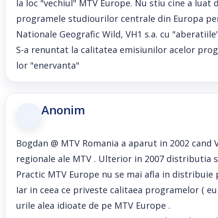
la loc "vechiul" MTV Europe. Nu stiu cine a luat de
programele studiourilor centrale din Europa pe
Nationale Geografic Wild, VH1 s.a. cu "aberatiil
S-a renuntat la calitatea emisiunilor acelor pro
lor "enervanta"
Anonim
Bogdan @ MTV Romania a aparut in 2002 cand Via
regionale ale MTV . Ulterior in 2007 distributia 
Practic MTV Europe nu se mai afla in distribuie p
Iar in ceea ce priveste calitaea programelor ( e
urile alea idioate de pe MTV Europe .