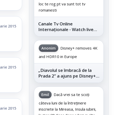
loc te rog pt va sunt tot tv
romanesti
Canale Tv Online
arie 2015
Internaționale - Watch live
channels legally
Anonim
Disney+ removes 4K
and HDR10 in Europe
arie 2015
„Diavolul se îmbracă de la
Prada 2” a ajuns pe Disney+,
după succesul din
cinematografe
Emil
Dacă vrei sa te scoți
câteva luni de la întreținere
arie 2015
inscriete la Mireasa, Insula iubirii,