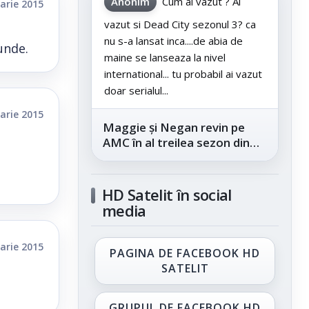
Anonim
Cum ai vazut ? Ai
arie 2015
vazut si Dead City sezonul 3? ca
nu s-a lansat inca....de abia de
unde.
maine se lanseaza la nivel
international... tu probabil ai vazut
doar serialul...
arie 2015
Maggie și Negan revin pe
AMC în al treilea sezon din
„The Walking Dead: Dead
City”, din...
HD Satelit în social
media
arie 2015
PAGINA DE FACEBOOK HD
SATELIT
GRUPUL DE FACEBOOK HD