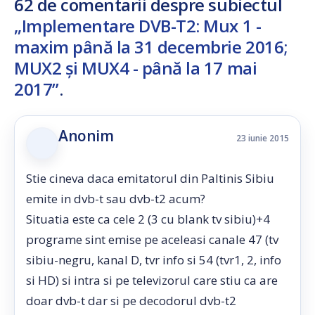
62 de comentarii despre subiectul
„Implementare DVB-T2: Mux 1 -
maxim până la 31 decembrie 2016;
MUX2 şi MUX4 - până la 17 mai
2017”
.
Anonim
23 iunie 2015
Stie cineva daca emitatorul din Paltinis Sibiu
emite in dvb-t sau dvb-t2 acum?
Situatia este ca cele 2 (3 cu blank tv sibiu)+4
programe sint emise pe aceleasi canale 47 (tv
sibiu-negru, kanal D, tvr info si 54 (tvr1, 2, info
si HD) si intra si pe televizorul care stiu ca are
doar dvb-t dar si pe decodorul dvb-t2