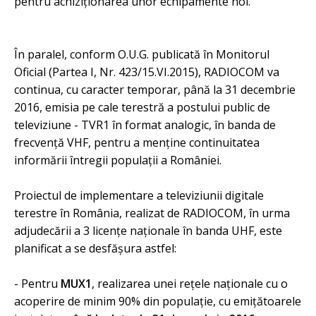
pentru achiziţionarea unor echipamente noi.
În paralel, conform O.U.G. publicată în Monitorul
Oficial (Partea I, Nr. 423/15.VI.2015), RADIOCOM va
continua, cu caracter temporar, până la 31 decembrie
2016, emisia pe cale terestră a postului public de
televiziune - TVR1 în format analogic, în banda de
frecvenţă VHF, pentru a menţine continuitatea
informării întregii populaţii a României.
Proiectul de implementare a televiziunii digitale
terestre în România, realizat de RADIOCOM, în urma
adjudecării a 3 licenţe naţionale în banda UHF, este
planificat a se desfăşura astfel:
- Pentru
MUX1
, realizarea unei reţele naţionale cu o
acoperire de minim 90% din populaţie, cu emiţătoarele