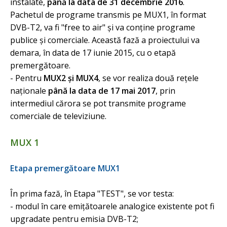
instalate,
până la data de 31 decembrie 2016
.
Pachetul de programe transmis pe MUX1, în format
DVB-T2, va fi "free to air" şi va conţine programe
publice şi comerciale. Această fază a proiectului va
demara, în data de 17 iunie 2015, cu o etapă
premergătoare.
- Pentru
MUX2 şi MUX4
, se vor realiza două reţele
naţionale
până la data de 17 mai 2017
, prin
intermediul cărora se pot transmite programe
comerciale de televiziune.
MUX 1
Etapa premergătoare MUX1
În prima fază, în Etapa "TEST", se vor testa:
- modul în care emiţătoarele analogice existente pot fi
upgradate pentru emisia DVB-T2;