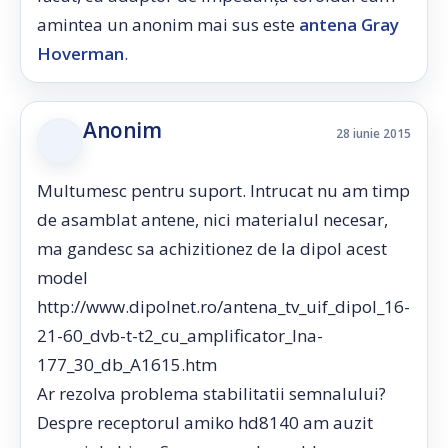
amintea un anonim mai sus este
antena Gray
Hoverman
.
Anonim
28 iunie 2015
Multumesc pentru suport. Intrucat nu am timp
de asamblat antene, nici materialul necesar,
ma gandesc sa achizitionez de la dipol acest
model
http://www.dipolnet.ro/antena_tv_uif_dipol_16-
21-60_dvb-t-t2_cu_amplificator_lna-
177_30_db_A1615.htm
Ar rezolva problema stabilitatii semnalului?
Despre receptorul amiko hd8140 am auzit