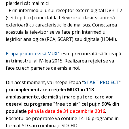
pierderi cât mai mici;
- Prin intermediul unui receptor extern digital DVB-T2
(set top box) conectat la televizorul clasic şi antenă
exterioară cu caracteristicile de mai sus. Conectarea
acestuia la televizor se va face prin intermediul
ieşirilor analogice (RCA, SCART) sau digitale (HDMI).
Etapa propriu-zisă MUX1
este preconizată să înceapă
în trimestrul al IV-lea 2015. Realizarea reţelei se va
face cu echipamente de emisie noi.
Din acest moment, va începe Etapa "
START PROIECT
"
prin
implementarea reţelei MUX1 în 118
amplasamente, de mică şi mare putere, care vor
deservi cu programe "free to air" cel puţin 90% din
populaţie
până la data de 31 decembrie 2016
.
Pachetul de programe va conţine 14-16 programe în
format SD sau combinaţii SD/ HD.