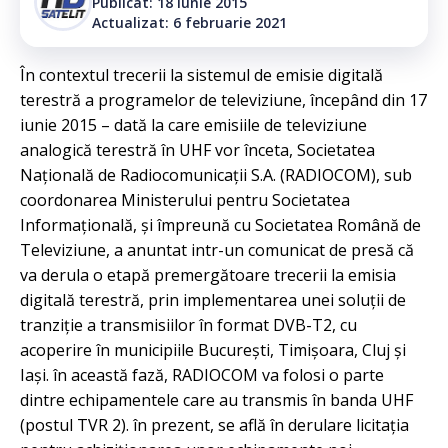
Publicat: 18 iunie 2015
Actualizat: 6 februarie 2021
În contextul trecerii la sistemul de emisie digitală
terestră a programelor de televiziune, începând din 17
iunie 2015 – dată la care emisiile de televiziune
analogică terestră în UHF vor înceta, Societatea
Naţională de Radiocomunicaţii S.A. (RADIOCOM), sub
coordonarea Ministerului pentru Societatea
Informaţională, şi împreună cu Societatea Română de
Televiziune, a anuntat intr-un comunicat de presă că
va derula o etapă premergătoare trecerii la emisia
digitală terestră, prin implementarea unei soluţii de
tranziţie a transmisiilor în format DVB-T2, cu
acoperire în municipiile Bucureşti, Timişoara, Cluj şi
Iaşi. în această fază, RADIOCOM va folosi o parte
dintre echipamentele care au transmis în banda UHF
(postul TVR 2). în prezent, se află în derulare licitaţia