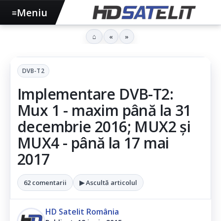
Meniu
≡
⌂
«
»
DVB-T2
Implementare DVB-T2:
Mux 1 - maxim până la 31
decembrie 2016; MUX2 şi
MUX4 - până la 17 mai
2017
62 comentarii
▶ Ascultă articolul
HD Satelit România