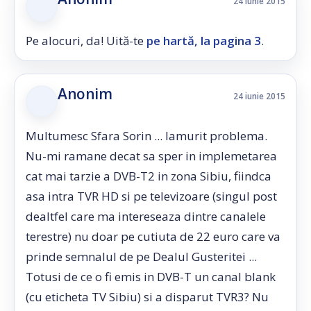
24 iunie 2015
Pe alocuri, da! Uită-te
pe hartă, la pagina 3
.
Anonim
24 iunie 2015
Multumesc Sfara Sorin ... lamurit problema.
Nu-mi ramane decat sa sper in implemetarea
cat mai tarzie a DVB-T2 in zona Sibiu, fiindca
asa intra TVR HD si pe televizoare (singul post
dealtfel care ma intereseaza dintre canalele
terestre) nu doar pe cutiuta de 22 euro care va
prinde semnalul de pe Dealul Gusteritei ...
Totusi de ce o fi emis in DVB-T un canal blank
(cu eticheta TV Sibiu) si a disparut TVR3? Nu