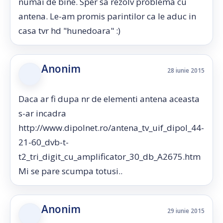
numai de bine. Sper sa rezolv problema cu
antena. Le-am promis parintilor ca le aduc in
casa tvr hd "hunedoara" :)
Anonim
28 iunie 2015
Daca ar fi dupa nr de elementi antena aceasta
s-ar incadra
http://www.dipolnet.ro/antena_tv_uif_dipol_44-
21-60_dvb-t-
t2_tri_digit_cu_amplificator_30_db_A2675.htm
Mi se pare scumpa totusi..
Anonim
29 iunie 2015