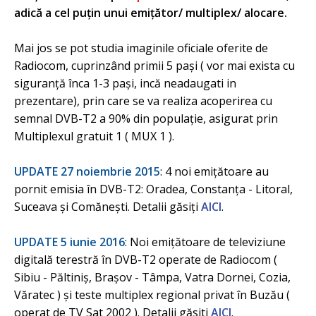
adică a cel puţin unui emiţător/ multiplex/ alocare.
Mai jos se pot studia imaginile oficiale oferite de
Radiocom, cuprinzând primii 5 pași ( vor mai exista cu
siguranță înca 1-3 pași, incă neadaugati in
prezentare), prin care se va realiza acoperirea cu
semnal DVB-T2 a 90% din populație, asigurat prin
Multiplexul gratuit 1 ( MUX 1 ).
UPDATE 27 noiembrie 2015
: 4 noi emițătoare au
pornit emisia în DVB-T2: Oradea, Constanţa - Litoral,
Suceava și Comăneşti. Detalii găsiți
AICI
.
UPDATE 5 iunie 2016
: Noi emițătoare de televiziune
digitală terestră în DVB-T2 operate de Radiocom (
Sibiu - Păltiniş, Braşov - Tâmpa, Vatra Dornei, Cozia,
Văratec ) și teste multiplex regional privat în Buzău (
operat de TV Sat 2002 ). Detalii găsiti
AICI
.