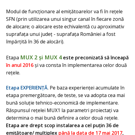
Modul de funcţionare al emiţătoarelor va fi în reţele
SFN (prin utilizarea unui singur canal în fiecare zonă
de alocare; o alocare este echivalentă cu aproximativ
suprafaţa unui judeţ - suprafaţa României a fost
împărţită în 36 de alocări).
MUX 2 şi MUX 4
Etapa
este preconizată să înceapă
în anul 2016
şi va consta în implementarea celor două
reţele.
Etapa EXPERIENŢĂ
. Pe baza experienţei acumulate în
etapa premergătoare, de teste, se va adopta cea mai
bună soluţie tehnico-economică de implementare.
Răspunsul reţelei MUX1 la parametri proiectaţi va
determina o mai bună definire a celor două reţele.
Etapa are drept scop instalarea a cel puţin 36 de
emiţătoare/ multiplex
până la data de 17 mai 2017
,