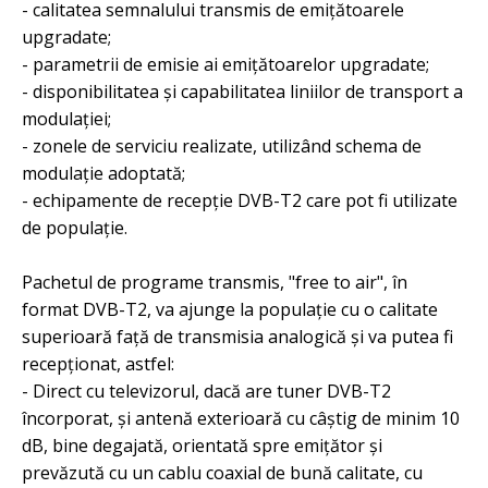
- calitatea semnalului transmis de emiţătoarele
upgradate;
- parametrii de emisie ai emiţătoarelor upgradate;
- disponibilitatea şi capabilitatea liniilor de transport a
modulaţiei;
- zonele de serviciu realizate, utilizând schema de
modulaţie adoptată;
- echipamente de recepţie DVB-T2 care pot fi utilizate
de populaţie.
Pachetul de programe transmis, "free to air", în
format DVB-T2, va ajunge la populaţie cu o calitate
superioară faţă de transmisia analogică şi va putea fi
recepţionat, astfel:
- Direct cu televizorul, dacă are tuner DVB-T2
încorporat, şi antenă exterioară cu câștig de minim 10
dB, bine degajată, orientată spre emiţător şi
prevăzută cu un cablu coaxial de bună calitate, cu