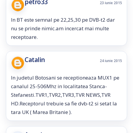
petro33
23 iunie 2015
In BT este semnal pe 22,25,30 pe DVB-t2 dar
nu se prinde nimic.am incercat mai multe
receptoare.
Catalin
24 iunie 2015
In judetul Botosani se receptioneaza MUX1 pe
canalul 25-506Mhz in localitatea Stanca-
Stefanesti.TVR1,TVR2,TVR3,TVR NEWS,TVR
HD.Receptorul trebuie sa fie dvb-t2 si setat la
tara UK ( Marea Britanie ).