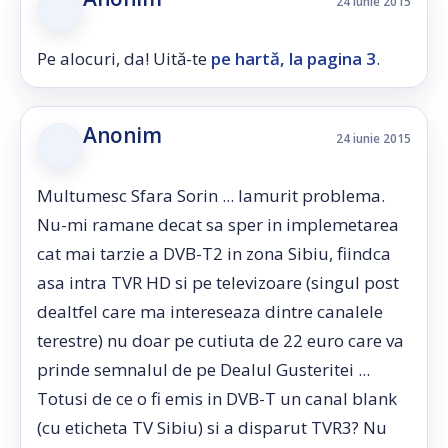
24 iunie 2015
Pe alocuri, da! Uită-te
pe hartă, la pagina 3
.
Anonim
24 iunie 2015
Multumesc Sfara Sorin ... lamurit problema.
Nu-mi ramane decat sa sper in implemetarea
cat mai tarzie a DVB-T2 in zona Sibiu, fiindca
asa intra TVR HD si pe televizoare (singul post
dealtfel care ma intereseaza dintre canalele
terestre) nu doar pe cutiuta de 22 euro care va
prinde semnalul de pe Dealul Gusteritei ...
Totusi de ce o fi emis in DVB-T un canal blank
(cu eticheta TV Sibiu) si a disparut TVR3? Nu