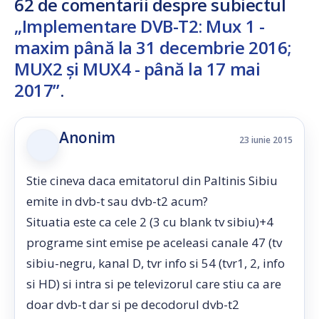
62 de comentarii despre subiectul
„Implementare DVB-T2: Mux 1 -
maxim până la 31 decembrie 2016;
MUX2 şi MUX4 - până la 17 mai
2017”
.
Anonim
23 iunie 2015
Stie cineva daca emitatorul din Paltinis Sibiu
emite in dvb-t sau dvb-t2 acum?
Situatia este ca cele 2 (3 cu blank tv sibiu)+4
programe sint emise pe aceleasi canale 47 (tv
sibiu-negru, kanal D, tvr info si 54 (tvr1, 2, info
si HD) si intra si pe televizorul care stiu ca are
doar dvb-t dar si pe decodorul dvb-t2