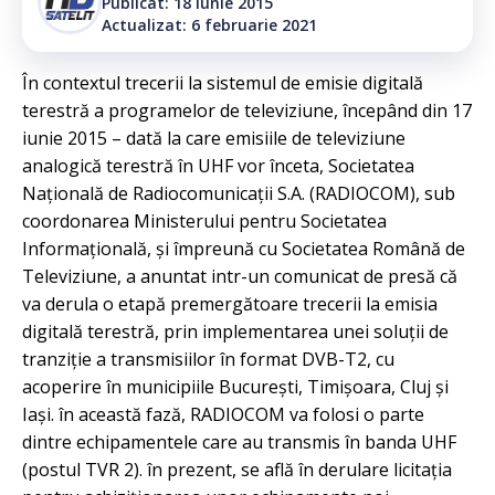
Publicat: 18 iunie 2015
Actualizat: 6 februarie 2021
În contextul trecerii la sistemul de emisie digitală
terestră a programelor de televiziune, începând din 17
iunie 2015 – dată la care emisiile de televiziune
analogică terestră în UHF vor înceta, Societatea
Naţională de Radiocomunicaţii S.A. (RADIOCOM), sub
coordonarea Ministerului pentru Societatea
Informaţională, şi împreună cu Societatea Română de
Televiziune, a anuntat intr-un comunicat de presă că
va derula o etapă premergătoare trecerii la emisia
digitală terestră, prin implementarea unei soluţii de
tranziţie a transmisiilor în format DVB-T2, cu
acoperire în municipiile Bucureşti, Timişoara, Cluj şi
Iaşi. în această fază, RADIOCOM va folosi o parte
dintre echipamentele care au transmis în banda UHF
(postul TVR 2). în prezent, se află în derulare licitaţia