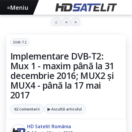
Meniu
≡
⌂
«
»
DVB-T2
Implementare DVB-T2:
Mux 1 - maxim până la 31
decembrie 2016; MUX2 şi
MUX4 - până la 17 mai
2017
62 comentarii
▶ Ascultă articolul
HD Satelit România