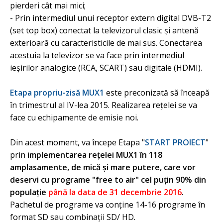
pierderi cât mai mici;
- Prin intermediul unui receptor extern digital DVB-T2
(set top box) conectat la televizorul clasic şi antenă
exterioară cu caracteristicile de mai sus. Conectarea
acestuia la televizor se va face prin intermediul
ieşirilor analogice (RCA, SCART) sau digitale (HDMI).
Etapa propriu-zisă MUX1
este preconizată să înceapă
în trimestrul al IV-lea 2015. Realizarea reţelei se va
face cu echipamente de emisie noi.
Din acest moment, va începe Etapa "
START PROIECT
"
prin
implementarea reţelei MUX1 în 118
amplasamente, de mică şi mare putere, care vor
deservi cu programe "free to air" cel puţin 90% din
populaţie
până la data de 31 decembrie 2016
.
Pachetul de programe va conţine 14-16 programe în
format SD sau combinaţii SD/ HD.