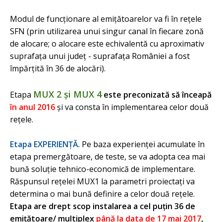
Modul de funcţionare al emiţătoarelor va fi în reţele
SFN (prin utilizarea unui singur canal în fiecare zonă
de alocare; o alocare este echivalentă cu aproximativ
suprafaţa unui judeţ - suprafaţa României a fost
împărţită în 36 de alocări).
MUX 2 şi MUX 4
Etapa
este preconizată să înceapă
în anul 2016
şi va consta în implementarea celor două
reţele.
Etapa EXPERIENŢĂ
. Pe baza experienţei acumulate în
etapa premergătoare, de teste, se va adopta cea mai
bună soluţie tehnico-economică de implementare.
Răspunsul reţelei MUX1 la parametri proiectaţi va
determina o mai bună definire a celor două reţele.
Etapa are drept scop instalarea a cel puţin 36 de
emiţătoare/ multiplex
până la data de 17 mai 2017
,