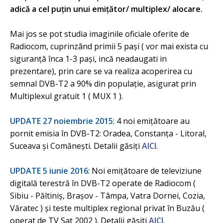
adică a cel puţin unui emiţător/ multiplex/ alocare.
Mai jos se pot studia imaginile oficiale oferite de
Radiocom, cuprinzând primii 5 pași ( vor mai exista cu
siguranță înca 1-3 pași, incă neadaugati in
prezentare), prin care se va realiza acoperirea cu
semnal DVB-T2 a 90% din populație, asigurat prin
Multiplexul gratuit 1 ( MUX 1 ).
UPDATE 27 noiembrie 2015
: 4 noi emițătoare au
pornit emisia în DVB-T2: Oradea, Constanţa - Litoral,
Suceava și Comăneşti. Detalii găsiți
AICI
.
UPDATE 5 iunie 2016
: Noi emițătoare de televiziune
digitală terestră în DVB-T2 operate de Radiocom (
Sibiu - Păltiniş, Braşov - Tâmpa, Vatra Dornei, Cozia,
Văratec ) și teste multiplex regional privat în Buzău (
operat de TV Sat 2002 ). Detalii găsiti
AICI
.