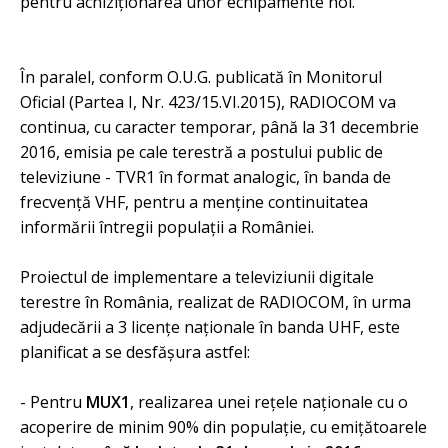
pentru achiziţionarea unor echipamente noi.
În paralel, conform O.U.G. publicată în Monitorul
Oficial (Partea I, Nr. 423/15.VI.2015), RADIOCOM va
continua, cu caracter temporar, până la 31 decembrie
2016, emisia pe cale terestră a postului public de
televiziune - TVR1 în format analogic, în banda de
frecvenţă VHF, pentru a menţine continuitatea
informării întregii populaţii a României.
Proiectul de implementare a televiziunii digitale
terestre în România, realizat de RADIOCOM, în urma
adjudecării a 3 licenţe naţionale în banda UHF, este
planificat a se desfăşura astfel:
- Pentru
MUX1
, realizarea unei reţele naţionale cu o
acoperire de minim 90% din populaţie, cu emiţătoarele