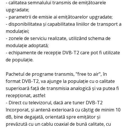
- calitatea semnalului transmis de emiţătoarele
upgradate;
- parametrii de emisie ai emiţătoarelor upgradate;
- disponibilitatea şi capabilitatea liniilor de transport a
modulaţiei;
- zonele de serviciu realizate, utilizând schema de
modulaţie adoptată;
- echipamente de recepţie DVB-T2 care pot fi utilizate
de populaţie.
Pachetul de programe transmis, "free to air", în
format DVB-T2, va ajunge la populaţie cu o calitate
superioară faţă de transmisia analogică şi va putea fi
recepţionat, astfel:
- Direct cu televizorul, dacă are tuner DVB-T2
încorporat, şi antenă exterioară cu câștig de minim 10
dB, bine degajată, orientată spre emiţător şi
prevăzută cu un cablu coaxial de bună calitate, cu