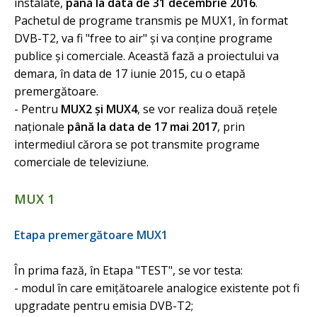
instalate,
până la data de 31 decembrie 2016
.
Pachetul de programe transmis pe MUX1, în format
DVB-T2, va fi "free to air" şi va conţine programe
publice şi comerciale. Această fază a proiectului va
demara, în data de 17 iunie 2015, cu o etapă
premergătoare.
- Pentru
MUX2 şi MUX4
, se vor realiza două reţele
naţionale
până la data de 17 mai 2017
, prin
intermediul cărora se pot transmite programe
comerciale de televiziune.
MUX 1
Etapa premergătoare MUX1
În prima fază, în Etapa "TEST", se vor testa:
- modul în care emiţătoarele analogice existente pot fi
upgradate pentru emisia DVB-T2;