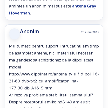
amintea un anonim mai sus este
antena Gray
Hoverman
.
Anonim
28 iunie 2015
Multumesc pentru suport. Intrucat nu am timp
de asamblat antene, nici materialul necesar,
ma gandesc sa achizitionez de la dipol acest
model
http://www.dipolnet.ro/antena_tv_uif_dipol_16-
21-60_dvb-t-t2_cu_amplificator_lna-
177_30_db_A1615.htm
Ar rezolva problema stabilitatii semnalului?
Despre receptorul amiko hd8140 am auzit