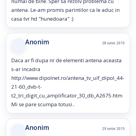
numai de bine. Sper sa rezolv problema cu
antena. Le-am promis parintilor ca le aduc in
casa tvr hd "hunedoara" :)
Anonim
28 iunie 2015
Daca ar fi dupa nr de elementi antena aceasta
s-ar incadra
http://www.dipolnet.ro/antena_tv_uif_dipol_44-
21-60_dvb-t-
t2_tri_digit_cu_amplificator_30_db_A2675.htm
Mi se pare scumpa totusi..
Anonim
29 iunie 2015