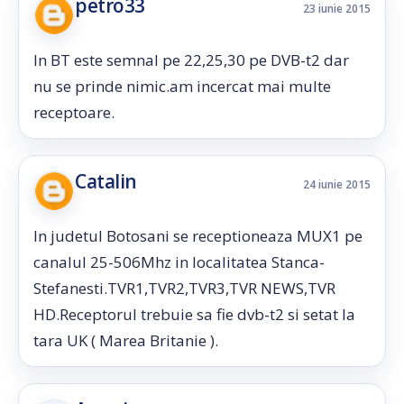
petro33
23 iunie 2015
In BT este semnal pe 22,25,30 pe DVB-t2 dar
nu se prinde nimic.am incercat mai multe
receptoare.
Catalin
24 iunie 2015
In judetul Botosani se receptioneaza MUX1 pe
canalul 25-506Mhz in localitatea Stanca-
Stefanesti.TVR1,TVR2,TVR3,TVR NEWS,TVR
HD.Receptorul trebuie sa fie dvb-t2 si setat la
tara UK ( Marea Britanie ).