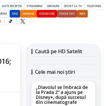
DATE RECEPȚIE
STREAMING
EMISIUNI
SPORT LA TV
TELEFONIE
MÂNIA
DIGI
ORANGE
VODAFONE
FOCUS SAT
INES
Caută pe HD Satelit
016;
Cele mai noi știri
„Diavolul se îmbracă de
la Prada 2” a ajuns pe
Disney+, după succesul
din cinematografe