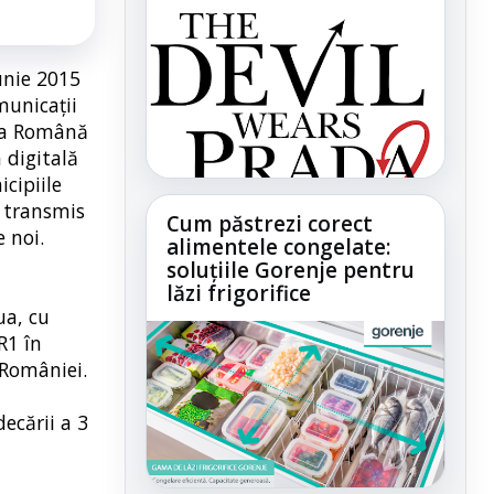
unie 2015
municaţii
tea Română
 digitală
cipiile
u transmis
Cum păstrezi corect
 noi.
alimentele congelate:
soluțiile Gorenje pentru
lăzi frigorifice
ua, cu
R1 în
 României.
ecării a 3