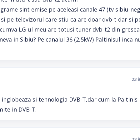
rograme sint emise pe aceleasi canale 47 (tv sibiu-neg
ra si pe televizorul care stiu ca are doar dvb-t dar si p
cumva LG-ul meu are totusi tuner dvb-t2 din greseala 
neva in Sibiu? Pe canalul 36 (2,5kW) Paltinisul inca 
23 
l inglobeaza si tehnologia DVB-T,dar cum la Paltinis 
emite in DVB-T.
23 