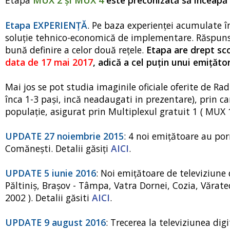
Etapa
MUX 2 şi MUX 4
este preconizată să înceapă
Etapa EXPERIENŢĂ
. Pe baza experienţei acumulate 
soluţie tehnico-economică de implementare. Răspunsu
bună definire a celor două reţele.
Etapa are drept sco
data de 17 mai 2017
, adică a cel puţin unui emiţăto
Mai jos se pot studia imaginile oficiale oferite de Ra
înca 1-3 pași, incă neadaugati in prezentare), prin c
populație, asigurat prin Multiplexul gratuit 1 ( MUX 1
UPDATE 27 noiembrie 2015
: 4 noi emițătoare au por
Comăneşti. Detalii găsiți
AICI
.
UPDATE 5 iunie 2016
: Noi emițătoare de televiziune
Păltiniş, Braşov - Tâmpa, Vatra Dornei, Cozia, Văratec
2002 ). Detalii găsiti
AICI
.
UPDATE 9 august 2016
: Trecerea la televiziunea di