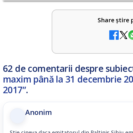
Share știre 
62 de comentarii despre subiec
maxim până la 31 decembrie 20
2017”
.
Anonim
Stie cineva daca emitatorul din Paltinis Sibiu e