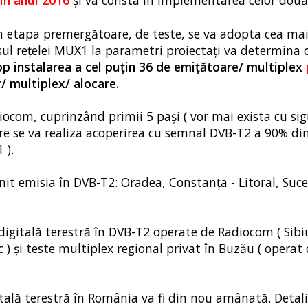
în anul 2016
şi va consta în implementarea celor două 
în etapa premergătoare, de teste, se va adopta cea ma
l reţelei MUX1 la parametri proiectaţi va determina 
p instalarea a cel puţin 36 de emiţătoare/ multiplex
r/ multiplex/ alocare.
diocom, cuprinzând primii 5 pași ( vor mai exista cu si
are se va realiza acoperirea cu semnal DVB-T2 a 90% di
 ).
nit emisia în DVB-T2: Oradea, Constanţa - Litoral, Suce
 digitală terestră în DVB-T2 operate de Radiocom ( Sibi
 ) și teste multiplex regional privat în Buzău ( operat
gitală terestră în România va fi din nou amânată. Detali