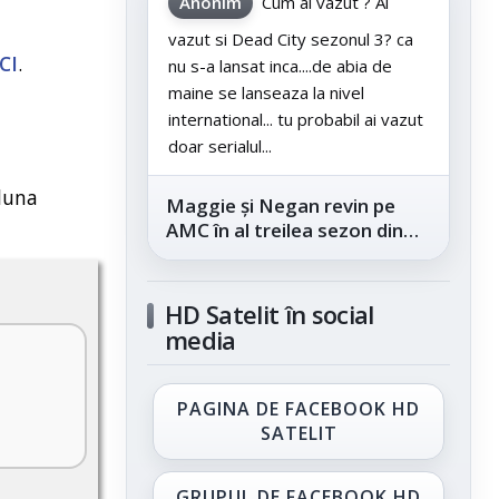
Anonim
Cum ai vazut ? Ai
vazut si Dead City sezonul 3? ca
CI
.
nu s-a lansat inca....de abia de
maine se lanseaza la nivel
international... tu probabil ai vazut
doar serialul...
 luna
Maggie și Negan revin pe
AMC în al treilea sezon din
„The Walking Dead: Dead
City”, din...
HD Satelit în social
media
PAGINA DE FACEBOOK HD
SATELIT
GRUPUL DE FACEBOOK HD