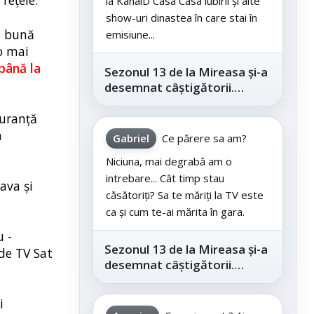
reţele.
la KanalD Casa Casa iubirii și alte
show-uri dinastea în care stai în
i bună
emisiune...
o mai
până la
Sezonul 13 de la Mireasa și-a
desemnat câștigătorii.
Telespectatorii au decis care
guranță
este...
n
Gabriel
Ce părere sa am?
Niciuna, mai degrabă am o
intrebare... Cât timp stau
ava și
căsătoriți? Sa te măriți la TV este
ca și cum te-ai mărita în gara.
u -
Sezonul 13 de la Mireasa și-a
 de TV Sat
desemnat câștigătorii.
Telespectatorii au decis care
este...
i