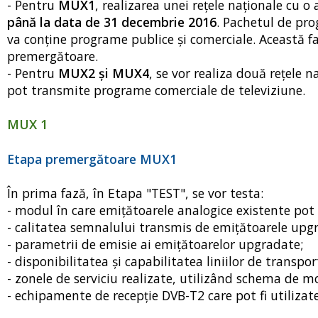
- Pentru
MUX1
, realizarea unei reţele naţionale cu 
până la data de 31 decembrie 2016
. Pachetul de pro
va conţine programe publice şi comerciale. Această f
premergătoare.
- Pentru
MUX2 şi MUX4
, se vor realiza două reţele 
pot transmite programe comerciale de televiziune.
MUX 1
Etapa premergătoare MUX1
În prima fază, în Etapa "TEST", se vor testa:
- modul în care emiţătoarele analogice existente pot
- calitatea semnalului transmis de emiţătoarele upg
- parametrii de emisie ai emiţătoarelor upgradate;
- disponibilitatea şi capabilitatea liniilor de transpo
- zonele de serviciu realizate, utilizând schema de 
- echipamente de recepţie DVB-T2 care pot fi utilizat