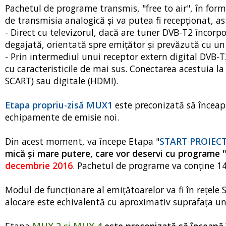
Pachetul de programe transmis, "free to air", în form
de transmisia analogică şi va putea fi recepţionat, ast
- Direct cu televizorul, dacă are tuner DVB-T2 încorp
degajată, orientată spre emiţător şi prevăzută cu un 
- Prin intermediul unui receptor extern digital DVB-T2
cu caracteristicile de mai sus. Conectarea acestuia la 
SCART) sau digitale (HDMI).
Etapa propriu-zisă MUX1
este preconizată să înceapă 
echipamente de emisie noi.
Din acest moment, va începe Etapa "
START PROIEC
mică şi mare putere, care vor deservi cu programe "
decembrie 2016
. Pachetul de programe va conţine 1
Modul de funcţionare al emiţătoarelor va fi în reţele S
alocare este echivalentă cu aproximativ suprafaţa unu