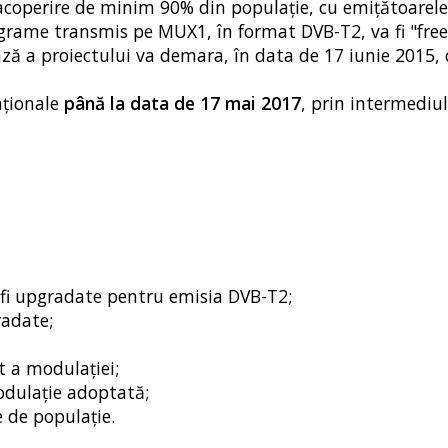
o acoperire de minim 90% din populaţie, cu emiţătoarele
grame transmis pe MUX1, în format DVB-T2, va fi "free 
ază a proiectului va demara, în data de 17 iunie 2015,
naţionale
până la data de 17 mai 2017
, prin intermediul
 fi upgradate pentru emisia DVB-T2;
radate;
rt a modulaţiei;
modulaţie adoptată;
e de populaţie.