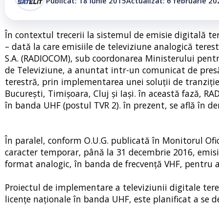
Publicat: 18 iunie 2015
Actualizat: 6 februarie 20
În contextul trecerii la sistemul de emisie digitală 
– dată la care emisiile de televiziune analogică tere
S.A. (RADIOCOM), sub coordonarea Ministerului pent
de Televiziune, a anuntat intr-un comunicat de presă
terestră, prin implementarea unei soluţii de tranziţi
Bucureşti, Timişoara, Cluj şi Iaşi. în această fază, 
în banda UHF (postul TVR 2). în prezent, se află în d
În paralel, conform O.U.G. publicată în Monitorul Ofi
caracter temporar, până la 31 decembrie 2016, emisia 
format analogic, în banda de frecvenţă VHF, pentru a
Proiectul de implementare a televiziunii digitale te
licenţe naţionale în banda UHF, este planificat a se d