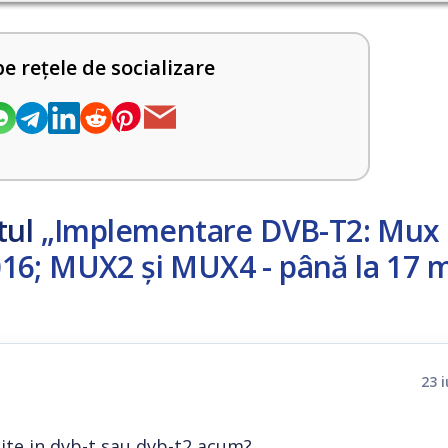
pe rețele de socializare
tul
„Implementare DVB-T2: Mux 
16; MUX2 şi MUX4 - până la 17 
23 
mite in dvb-t sau dvb-t2 acum?