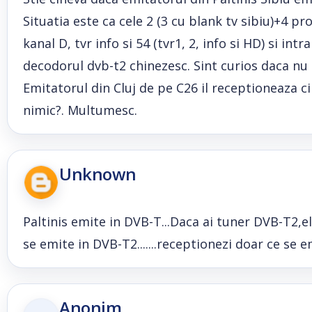
Situatia este ca cele 2 (3 cu blank tv sibiu)+4 p
kanal D, tvr info si 54 (tvr1, 2, info si HD) si int
decodorul dvb-t2 chinezesc. Sint curios daca nu 
Emitatorul din Cluj de pe C26 il receptioneaza ci
nimic?. Multumesc.
Unknown
Paltinis emite in DVB-T...Daca ai tuner DVB-T2,e
se emite in DVB-T2.......receptionezi doar ce se 
Anonim