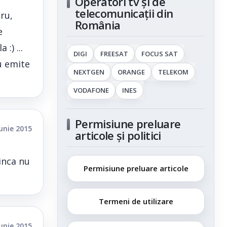
Operatori tv și de
telecomunicații din
ru,
România
e
:) ...
DIGI
FREESAT
FOCUS SAT
nu emite
NEXTGEN
ORANGE
TELEKOM
VODAFONE
INES
Permisiune preluare
iunie 2015
articole și politici
inca nu
Permisiune preluare articole
Termeni de utilizare
iunie 2015