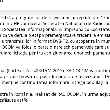
21
terestră a programelor de televiziune, începând din 17 i
stră în UHF vor înceta, Societatea Naţională de Radioco
ru Societatea Informaţională, şi împreună cu Societa
 că va derula o etapă premergătoare trecerii la emisia
e a transmisiilor în format DVB-T2, cu acoperire în muni
RADIOCOM va folosi o parte dintre echipamentele care a
erulare licitaţia pentru achiziţionarea unor echipamente
cial (Partea I, Nr. 423/15.VI.2015), RADIOCOM va contin
pe cale terestră a postului public de televiziune - TV
 menţine continuitatea informării întregii populaţii a
restre în România, realizat de RADIOCOM, în urma adjud
esfăşura astfel: