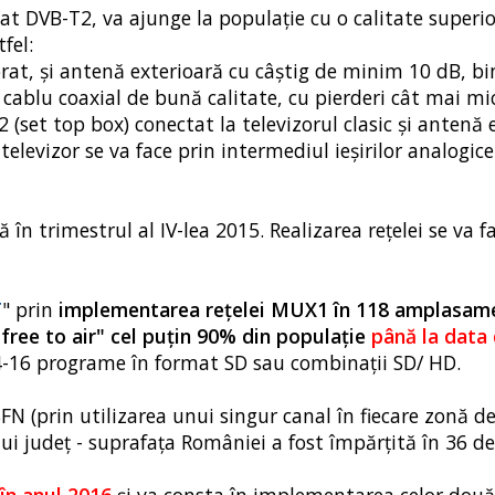
at DVB-T2, va ajunge la populaţie cu o calitate superio
fel:
orat, şi antenă exterioară cu câștig de minim 10 dB, bi
cablu coaxial de bună calitate, cu pierderi cât mai mic
 (set top box) conectat la televizorul clasic şi antenă 
televizor se va face prin intermediul ieşirilor analogice
în trimestrul al IV-lea 2015. Realizarea reţelei se va f
T
" prin
implementarea reţelei MUX1 în 118 amplasam
free to air" cel puţin 90% din populaţie
până la data
4-16 programe în format SD sau combinaţii SD/ HD.
FN (prin utilizarea unui singur canal în fiecare zonă de
i judeţ - suprafaţa României a fost împărţită în 36 de 