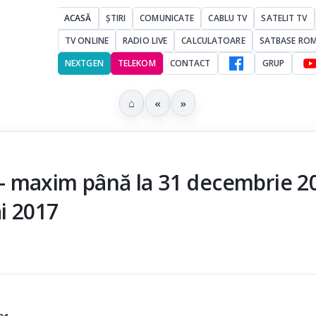
ACASĂ
ȘTIRI
COMUNICATE
CABLU TV
SATELIT TV
TV ONLINE
RADIO LIVE
CALCULATOARE
SATBASE RO
NEXTGEN
TELEKOM
CONTACT
GRUP
⌂
«
»
- maxim până la 31 decembrie 2
i 2017