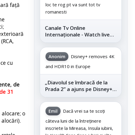
ară faţă
loc te rog pt va sunt tot tv
romanesti
ne
i;
Canale Tv Online
exterioară
Internaționale - Watch live
 (RCA,
channels legally
Anonim
Disney+ removes 4K
ace cu
and HDR10 in Europe
„Diavolul se îmbracă de la
ente, de
Prada 2” a ajuns pe Disney+,
 de 31
după succesul din
cinematografe
Emil
Dacă vrei sa te scoți
 alocare; o
alocări).
câteva luni de la întreținere
inscriete la Mireasa, Insula iubirii,