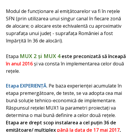
Modul de funcţionare al emiţătoarelor va fi în reţele
SFN (prin utilizarea unui singur canal în fiecare zonă
de alocare; o alocare este echivalentă cu aproximativ
suprafaţa unui judeţ - suprafaţa României a fost
împărţită în 36 de alocări).
MUX 2 şi MUX 4
Etapa
este preconizată să înceapă
în anul 2016
şi va consta în implementarea celor două
reţele.
Etapa EXPERIENŢĂ
. Pe baza experienţei acumulate în
etapa premergătoare, de teste, se va adopta cea mai
bună soluţie tehnico-economică de implementare.
Răspunsul reţelei MUX1 la parametri proiectaţi va
determina o mai bună definire a celor două reţele.
Etapa are drept scop instalarea a cel puţin 36 de
emiţătoare/ multiplex
până la data de 17 mai 2017
,