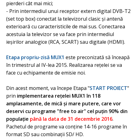
pierderi cât mai mici;
- Prin intermediul unui receptor extern digital DVB-T2
(set top box) conectat la televizorul clasic şi antenă
exterioară cu caracteristicile de mai sus. Conectarea
acestuia la televizor se va face prin intermediul
ieşirilor analogice (RCA, SCART) sau digitale (HDMI).
Etapa propriu-zisă MUX1
este preconizată să înceapă
în trimestrul al IV-lea 2015. Realizarea reţelei se va
face cu echipamente de emisie noi.
Din acest moment, va începe Etapa "
START PROIECT
"
prin
implementarea reţelei MUX1 în 118
amplasamente, de mică şi mare putere, care vor
deservi cu programe "free to air" cel puţin 90% din
populaţie
până la data de 31 decembrie 2016
.
Pachetul de programe va conţine 14-16 programe în
format SD sau combinaţii SD/ HD.