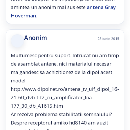
amintea un anonim mai sus este
antena Gray
Hoverman
.
Anonim
28 iunie 2015
Multumesc pentru suport. Intrucat nu am timp
de asamblat antene, nici materialul necesar,
ma gandesc sa achizitionez de la dipol acest
model
http://www.dipolnet.ro/antena_tv_uif_dipol_16-
21-60_dvb-t-t2_cu_amplificator_lna-
177_30_db_A1615.htm
Ar rezolva problema stabilitatii semnalului?
Despre receptorul amiko hd8140 am auzit