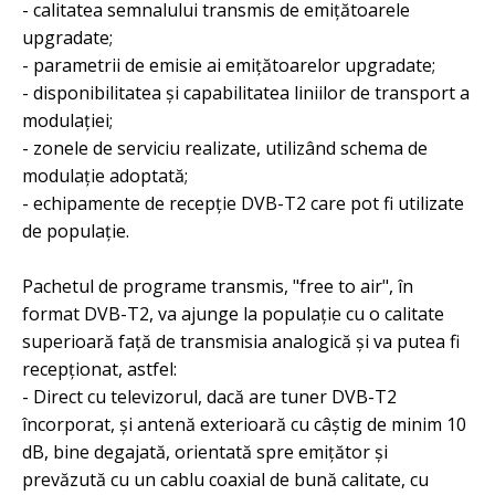
- calitatea semnalului transmis de emiţătoarele
upgradate;
- parametrii de emisie ai emiţătoarelor upgradate;
- disponibilitatea şi capabilitatea liniilor de transport a
modulaţiei;
- zonele de serviciu realizate, utilizând schema de
modulaţie adoptată;
- echipamente de recepţie DVB-T2 care pot fi utilizate
de populaţie.
Pachetul de programe transmis, "free to air", în
format DVB-T2, va ajunge la populaţie cu o calitate
superioară faţă de transmisia analogică şi va putea fi
recepţionat, astfel:
- Direct cu televizorul, dacă are tuner DVB-T2
încorporat, şi antenă exterioară cu câștig de minim 10
dB, bine degajată, orientată spre emiţător şi
prevăzută cu un cablu coaxial de bună calitate, cu