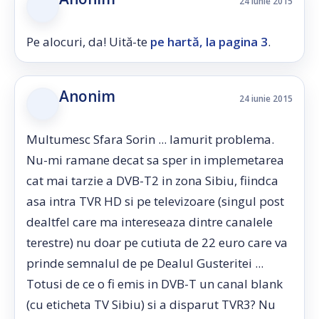
24 iunie 2015
Pe alocuri, da! Uită-te
pe hartă, la pagina 3
.
Anonim
24 iunie 2015
Multumesc Sfara Sorin ... lamurit problema.
Nu-mi ramane decat sa sper in implemetarea
cat mai tarzie a DVB-T2 in zona Sibiu, fiindca
asa intra TVR HD si pe televizoare (singul post
dealtfel care ma intereseaza dintre canalele
terestre) nu doar pe cutiuta de 22 euro care va
prinde semnalul de pe Dealul Gusteritei ...
Totusi de ce o fi emis in DVB-T un canal blank
(cu eticheta TV Sibiu) si a disparut TVR3? Nu