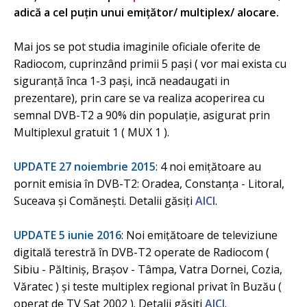
adică a cel puţin unui emiţător/ multiplex/ alocare.
Mai jos se pot studia imaginile oficiale oferite de
Radiocom, cuprinzând primii 5 pași ( vor mai exista cu
siguranță înca 1-3 pași, incă neadaugati in
prezentare), prin care se va realiza acoperirea cu
semnal DVB-T2 a 90% din populație, asigurat prin
Multiplexul gratuit 1 ( MUX 1 ).
UPDATE 27 noiembrie 2015
: 4 noi emițătoare au
pornit emisia în DVB-T2: Oradea, Constanţa - Litoral,
Suceava și Comăneşti. Detalii găsiți
AICI
.
UPDATE 5 iunie 2016
: Noi emițătoare de televiziune
digitală terestră în DVB-T2 operate de Radiocom (
Sibiu - Păltiniş, Braşov - Tâmpa, Vatra Dornei, Cozia,
Văratec ) și teste multiplex regional privat în Buzău (
operat de TV Sat 2002 ). Detalii găsiti
AICI
.