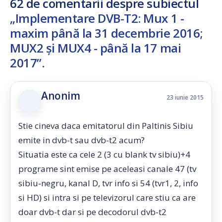
62 de comentarii despre subiectul
„Implementare DVB-T2: Mux 1 -
maxim până la 31 decembrie 2016;
MUX2 şi MUX4 - până la 17 mai
2017”
.
Anonim
23 iunie 2015
Stie cineva daca emitatorul din Paltinis Sibiu
emite in dvb-t sau dvb-t2 acum?
Situatia este ca cele 2 (3 cu blank tv sibiu)+4
programe sint emise pe aceleasi canale 47 (tv
sibiu-negru, kanal D, tvr info si 54 (tvr1, 2, info
si HD) si intra si pe televizorul care stiu ca are
doar dvb-t dar si pe decodorul dvb-t2