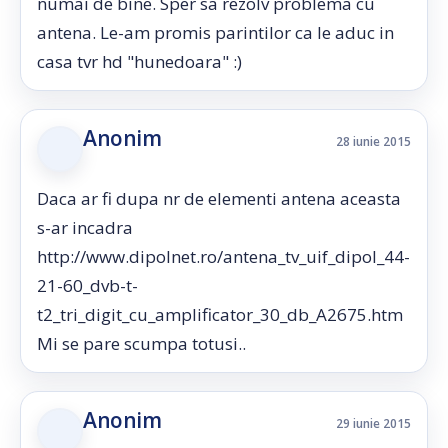
numai de bine. Sper sa rezolv problema cu
antena. Le-am promis parintilor ca le aduc in
casa tvr hd "hunedoara" :)
Anonim
28 iunie 2015
Daca ar fi dupa nr de elementi antena aceasta
s-ar incadra
http://www.dipolnet.ro/antena_tv_uif_dipol_44-
21-60_dvb-t-
t2_tri_digit_cu_amplificator_30_db_A2675.htm
Mi se pare scumpa totusi..
Anonim
29 iunie 2015