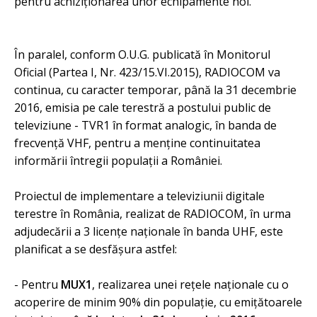
pentru achiziţionarea unor echipamente noi.
În paralel, conform O.U.G. publicată în Monitorul
Oficial (Partea I, Nr. 423/15.VI.2015), RADIOCOM va
continua, cu caracter temporar, până la 31 decembrie
2016, emisia pe cale terestră a postului public de
televiziune - TVR1 în format analogic, în banda de
frecvenţă VHF, pentru a menţine continuitatea
informării întregii populaţii a României.
Proiectul de implementare a televiziunii digitale
terestre în România, realizat de RADIOCOM, în urma
adjudecării a 3 licenţe naţionale în banda UHF, este
planificat a se desfăşura astfel:
- Pentru
MUX1
, realizarea unei reţele naţionale cu o
acoperire de minim 90% din populaţie, cu emiţătoarele