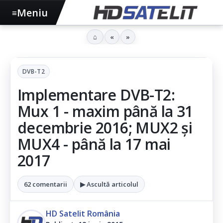
Meniu
≡
⌂
«
»
DVB-T2
Implementare DVB-T2:
Mux 1 - maxim până la 31
decembrie 2016; MUX2 şi
MUX4 - până la 17 mai
2017
62 comentarii
▶ Ascultă articolul
HD Satelit România