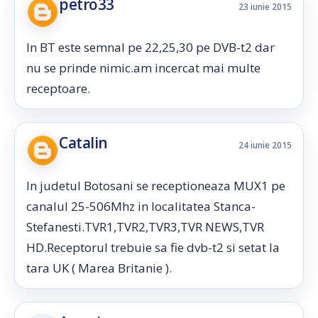
petro33
23 iunie 2015
In BT este semnal pe 22,25,30 pe DVB-t2 dar
nu se prinde nimic.am incercat mai multe
receptoare.
Catalin
24 iunie 2015
In judetul Botosani se receptioneaza MUX1 pe
canalul 25-506Mhz in localitatea Stanca-
Stefanesti.TVR1,TVR2,TVR3,TVR NEWS,TVR
HD.Receptorul trebuie sa fie dvb-t2 si setat la
tara UK ( Marea Britanie ).