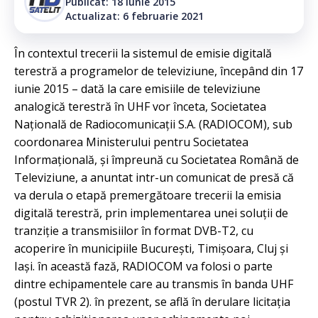
Publicat: 18 iunie 2015
Actualizat: 6 februarie 2021
În contextul trecerii la sistemul de emisie digitală
terestră a programelor de televiziune, începând din 17
iunie 2015 – dată la care emisiile de televiziune
analogică terestră în UHF vor înceta, Societatea
Naţională de Radiocomunicaţii S.A. (RADIOCOM), sub
coordonarea Ministerului pentru Societatea
Informaţională, şi împreună cu Societatea Română de
Televiziune, a anuntat intr-un comunicat de presă că
va derula o etapă premergătoare trecerii la emisia
digitală terestră, prin implementarea unei soluţii de
tranziţie a transmisiilor în format DVB-T2, cu
acoperire în municipiile Bucureşti, Timişoara, Cluj şi
Iaşi. în această fază, RADIOCOM va folosi o parte
dintre echipamentele care au transmis în banda UHF
(postul TVR 2). în prezent, se află în derulare licitaţia