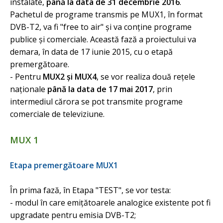
instalate,
până la data de 31 decembrie 2016
.
Pachetul de programe transmis pe MUX1, în format
DVB-T2, va fi "free to air" şi va conţine programe
publice şi comerciale. Această fază a proiectului va
demara, în data de 17 iunie 2015, cu o etapă
premergătoare.
- Pentru
MUX2 şi MUX4
, se vor realiza două reţele
naţionale
până la data de 17 mai 2017
, prin
intermediul cărora se pot transmite programe
comerciale de televiziune.
MUX 1
Etapa premergătoare MUX1
În prima fază, în Etapa "TEST", se vor testa:
- modul în care emiţătoarele analogice existente pot fi
upgradate pentru emisia DVB-T2;