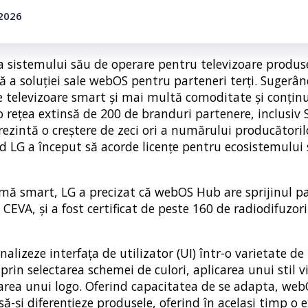
 2026
a a sistemului său de operare pentru televizoare produs
a soluției sale webOS pentru parteneri terți. Sugerân
e televizoare smart și mai multă comoditate și conțin
o rețea extinsă de 200 de branduri partenere, inclusiv S
zintă o creștere de zeci ori a numărului producătorilo
 LG a început să acorde licențe pentru ecosistemului
rmă smart, LG a precizat că webOS Hub are sprijinul pa
 CEVA, și a fost certificat de peste 160 de radiodifuzori
alizeze interfața de utilizator (UI) într-o varietate de
rin selectarea schemei de culori, aplicarea unui stil v
area unui logo. Oferind capacitatea de se adapta, we
ă-și diferențieze produsele, oferind în același timp o 