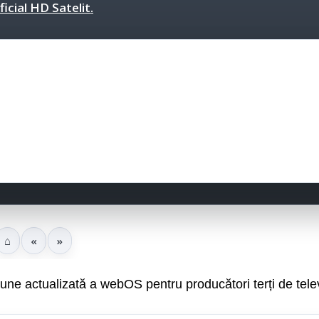
icial HD Satelit.
⌂
«
»
ne actualizată a webOS pentru producători terți de tele