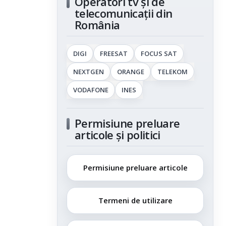
Operatori tv și de
telecomunicații din
România
DIGI
FREESAT
FOCUS SAT
NEXTGEN
ORANGE
TELEKOM
VODAFONE
INES
Permisiune preluare
articole și politici
Permisiune preluare articole
Termeni de utilizare