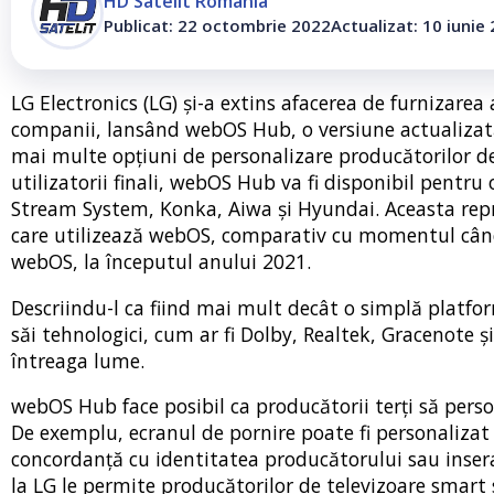
HD Satelit România
Publicat: 22 octombrie 2022
Actualizat: 10 iunie
LG Electronics (LG) și-a extins afacerea de furnizare
companii, lansând webOS Hub, o versiune actualizată 
mai multe opțiuni de personalizare producătorilor d
utilizatorii finali, webOS Hub va fi disponibil pentru 
Stream System, Konka, Aiwa și Hyundai. Aceasta repre
care utilizează webOS, comparativ cu momentul când
webOS, la începutul anului 2021.
Descriindu-l ca fiind mai mult decât o simplă platfo
săi tehnologici, cum ar fi Dolby, Realtek, Gracenote și
întreaga lume.
webOS Hub face posibil ca producătorii terți să person
De exemplu, ecranul de pornire poate fi personalizat p
concordanță cu identitatea producătorului sau inser
la LG le permite producătorilor de televizoare smart s