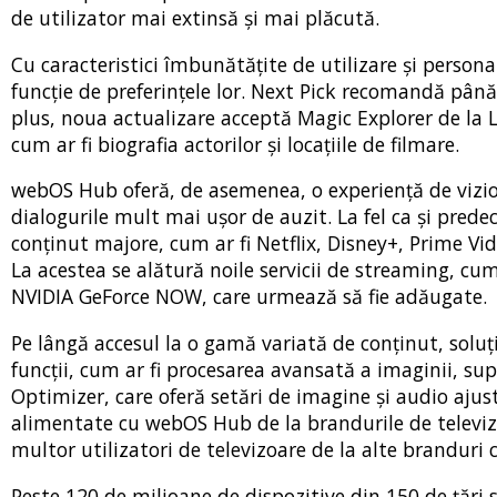
de utilizator mai extinsă și mai plăcută.
Cu caracteristici îmbunătățite de utilizare și persona
funcție de preferințele lor. Next Pick recomandă până
plus, noua actualizare acceptă Magic Explorer de la L
cum ar fi biografia actorilor și locațiile de filmare.
webOS Hub oferă, de asemenea, o experiență de vizion
dialogurile mult mai ușor de auzit. La fel ca și pred
conținut majore, cum ar fi Netflix, Disney+, Prime Vi
La acestea se alătură noile servicii de streaming, cum
NVIDIA GeForce NOW, care urmează să fie adăugate.
Pe lângă accesul la o gamă variată de conținut, solu
funcții, cum ar fi procesarea avansată a imaginii, su
Optimizer, care oferă setări de imagine și audio ajus
alimentate cu webOS Hub de la brandurile de televizo
multor utilizatori de televizoare de la alte branduri c
Peste 120 de milioane de dispozitive din 150 de țăr