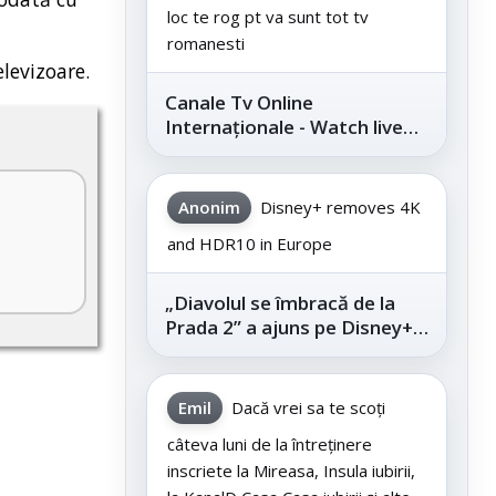
loc te rog pt va sunt tot tv
romanesti
levizoare.
Canale Tv Online
Internaționale - Watch live
channels legally
Anonim
Disney+ removes 4K
and HDR10 in Europe
„Diavolul se îmbracă de la
Prada 2” a ajuns pe Disney+,
după succesul din
cinematografe
Emil
Dacă vrei sa te scoți
câteva luni de la întreținere
inscriete la Mireasa, Insula iubirii,