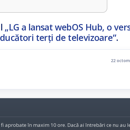
ul
„LG a lansat webOS Hub, o ver
ucători terți de televizoare”
.
22 octom
 fi aprobate în maxim 10 ore. Dacă ai întrebări ce nu au 