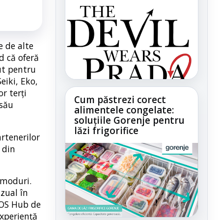
e de alte
d că oferă
ut pentru
eiki, Eko,
r terți
Cum păstrezi corect
 său
alimentele congelate:
soluțiile Gorenje pentru
lăzi frigorifice
rtenerilor
 din
 moduri.
izual în
bOS Hub de
experiență