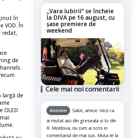
„Vara iubirii” se încheie
la DIVA pe 16 august, cu
ținut în
șase premiere de
ie VOD. În
weekend
 redat,
ace
aming de
Channels.
precum
Cele mai noi comentarii
ă largă de
Game
are OLED
Anonim
Salut, amice. Vezi ca
 mai
ai mutat aici din greseala si tv din
 lume.
R. Moldova, nu cum ai scris in
comentariul de mai sus. Muta-le la
 odată cu