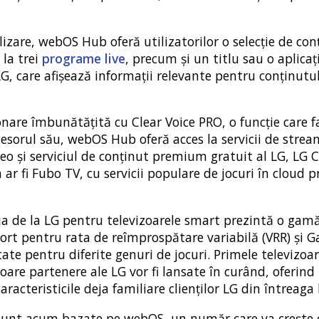
lizare, webOS Hub oferă utilizatorilor o selecție de con
 la trei
programe live
, precum și un titlu sau o aplicaț
G, care afișează informații relevante pentru conținutul
are îmbunătățită cu Clear Voice PRO, o funcție care f
ecesorul său, webOS Hub oferă acces la servicii de stre
deo și serviciul de conținut premium gratuit al LG, LG 
 ar fi Fubo TV, cu servicii populare de jocuri în cloud 
ția de la LG pentru televizoarele smart prezintă o gam
port pentru rata de reîmprospătare variabilă (VRR) și 
tate pentru diferite genuri de jocuri. Primele televizo
are partenere ale LG vor fi lansate în curând, oferind
aracteristicile deja familiare clienților LG din întreaga
i sunt acum bazate pe webOS, un număr care va crește