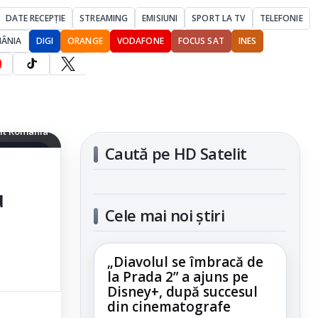
DATE RECEPȚIE
STREAMING
EMISIUNI
SPORT LA TV
TELEFONIE
MÂNIA
DIGI
ORANGE
VODAFONE
FOCUS SAT
INES
 nici WebOS
lit România
Caută pe HD Satelit
articolul
u
Cele mai noi știri
„Diavolul se îmbracă de
la Prada 2” a ajuns pe
Disney+, după succesul
din cinematografe