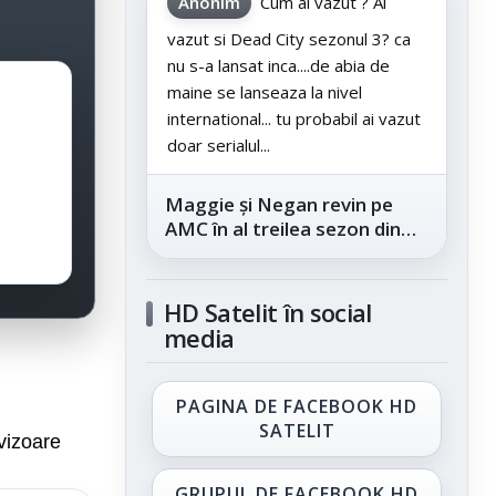
Anonim
Cum ai vazut ? Ai
vazut si Dead City sezonul 3? ca
nu s-a lansat inca....de abia de
maine se lanseaza la nivel
international... tu probabil ai vazut
doar serialul...
Maggie și Negan revin pe
AMC în al treilea sezon din
„The Walking Dead: Dead
City”, din...
HD Satelit în social
media
PAGINA DE FACEBOOK HD
SATELIT
vizoare
GRUPUL DE FACEBOOK HD