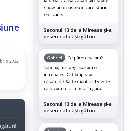
la KanalD Casa Casa iubirii și alte
show-uri dinastea în care stai în
emisiune...
siune
Sezonul 13 de la Mireasa și-a
desemnat câștigătorii.
Telespectatorii au decis care
este...
Gabriel
Ce părere sa am?
brie 2022
Niciuna, mai degrabă am o
intrebare... Cât timp stau
căsătoriți? Sa te măriți la TV este
ca și cum te-ai mărita în gara.
Sezonul 13 de la Mireasa și-a
desemnat câștigătorii.
Telespectatorii au decis care
este...
legătură