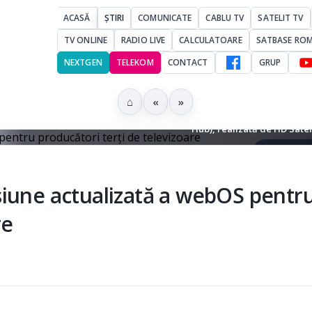
ACASĂ
ȘTIRI
COMUNICATE
CABLU TV
SATELIT TV
TV ONLINE
RADIO LIVE
CALCULATOARE
SATBASE RO
NEXTGEN
TELEKOM
CONTACT
GRUP
⌂
«
»
elecomandă și televizor - imagine pur decorativă (nu reprezintă LG și
Hub), realizată de HD Sate
▶ Ascultă 
siune actualizată a webOS pentr
re